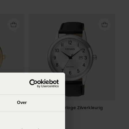
Over
leurig
Citizen Heren Horloge Zilverkleurig
AW1231-07A
119
00