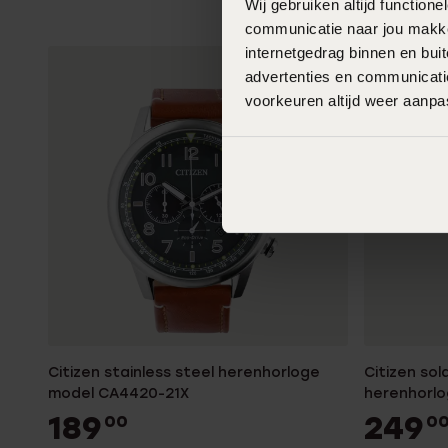
Wij gebruiken altijd functio
communicatie naar jou makkel
internetgedrag binnen en bu
advertenties en communicatie
voorkeuren altijd weer aanp
Citizen stainless steel herenhorloge
Citizen sol
model CA4420-21X
herenhorl
189
249
00
0