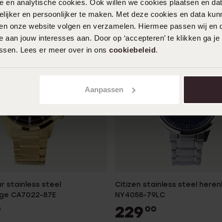
nele en analytische cookies. Ook willen we cookies plaatsen en 
ijker en persoonlijker te maken. Met deze cookies en data kunn
iten onze website volgen en verzamelen. Hiermee passen wij en 
 aan jouw interesses aan. Door op ‘accepteren’ te klikken ga je
assen. Lees er meer over in ons
cookiebeleid
.
Aanpassen
ar stainless steel
Citizen stainless steel here
oge CA7022-87E
NY4058-79LC
229
0
00