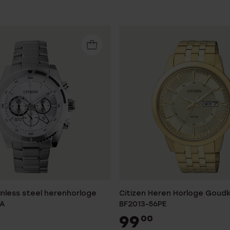
Sale
inless steel herenhorloge
Citizen Heren Horloge Goudk
A
BF2013-56PE
99
00