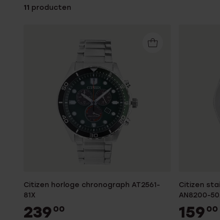
11
producten
Enkelbandjes
Trouwringen
Accessoires
Piercings
Citizen horloge chronograph AT2561-
Citizen sta
81X
AN8200-50
239
159
00
00