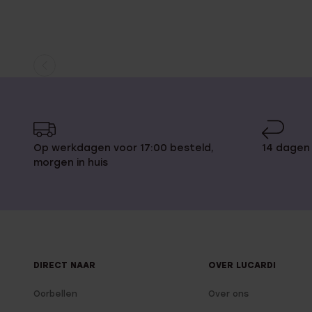
Huidige
Ga
pagina
naar
pagina
Op werkdagen voor 17:00 besteld,
14 dagen
morgen in huis
DIRECT NAAR
OVER LUCARDI
Oorbellen
Over ons