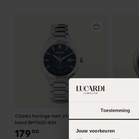
Toestemming
Citizen horloge met stainless steel
Citizen Her
band BM7620-83X
AW1231-07
179
119
Jouw voorkeuren
00
00