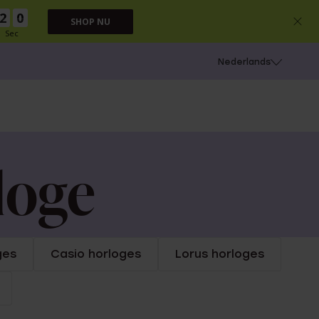
1
9
SHOP NU
Sec
 schieten
Nederlands
loge
ges
Casio horloges
Lorus horloges