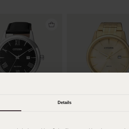
Details
en Horloge Zilverkleurig
Citizen Heren Horloge Goudk
E
BI5002-57P
99
00