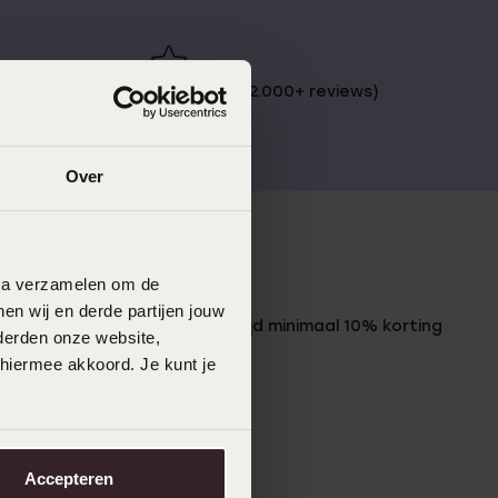
 €49
4,67 uit 5 (82.000+ reviews)
Over
LUCARDI MEMBER
data verzamelen om de
en wij en derde partijen jouw
Word member en ontvang altijd minimaal 10% korting
derden onze website,
op al jouw aankopen
 hiermee akkoord. Je kunt je
Meld je aan
Accepteren