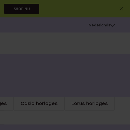
SHOP NU
 schieten
Nederlands
ges
Casio horloges
Lorus horloges