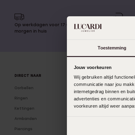
Enkelbandjes
Trouwringen
Op werkdagen voor 17:00 besteld,
14 dagen
morgen in huis
Accessoires
Toestemming
Piercings
Jouw voorkeuren
DIRECT NAAR
OVER LUCARDI
Wij gebruiken altijd functio
communicatie naar jou makkel
Oorbellen
Over ons
internetgedrag binnen en bu
advertenties en communicatie
Ringen
Onze winkels
voorkeuren altijd weer aanp
Kettingen
Vacatures
Armbanden
Lucardi Member
Piercings
Blog