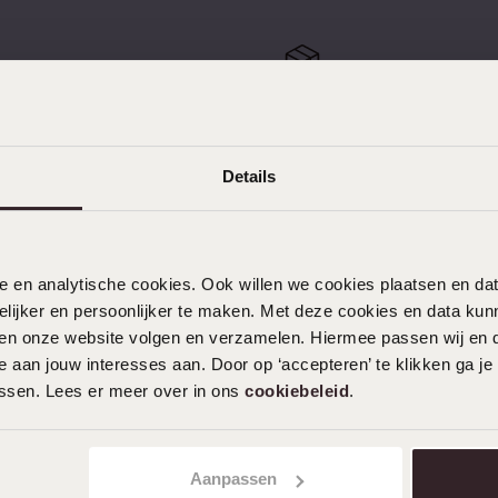
Sale
 retourneren
Gratis verzending vanaf
Details
KLANTENSERVICE
nele en analytische cookies. Ook willen we cookies plaatsen en 
ijker en persoonlijker te maken. Met deze cookies en data kunn
Veelgestelde vragen
iten onze website volgen en verzamelen. Hiermee passen wij en 
 aan jouw interesses aan. Door op ‘accepteren’ te klikken ga je
Contact
assen. Lees er meer over in ons
cookiebeleid
.
Service
Actievoorwaarden
Aanpassen