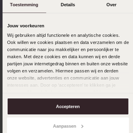
Toestemming
Details
Over
Gratis verzending vanaf
4,67 uit 5 (82.000+
€49
reviews)
Jouw voorkeuren
Wij gebruiken altijd functionele en analytische cookies.
Direct naar
Ook willen we cookies plaatsen en data verzamelen om de
communicatie naar jou makkelijker en persoonlijker te
maken. Met deze cookies en data kunnen wij en derde
Over Lucardi
partijen jouw internetgedrag binnen en buiten onze website
volgen en verzamelen. Hiermee passen wij en derden
onze website, advertenties en communicatie aan jouw
Klantenservice
interesses aan. Door op ‘accepteren’ te klikken ga je
hiermee akkoord. Je kunt je voorkeuren altijd weer
aanpassen. Lees er meer over in ons
cookiebeleid
.
LUCARDI MEMBER
Accepteren
Word member en ontvang altijd minimaal 10% korting
op al jouw aankopen
Aanpassen