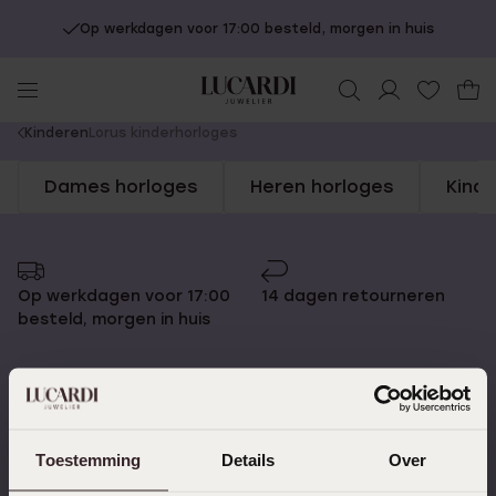
Op werkdagen voor 17:00 besteld, morgen in huis
You
Kinderen
Lorus kinderhorloges
are
Dames horloges
Heren horloges
Kind
here:
Op werkdagen voor 17:00
14 dagen retourneren
besteld, morgen in huis
Gratis verzending vanaf
4,67 uit 5 (82.000+
Toestemming
Details
Over
€49
reviews)