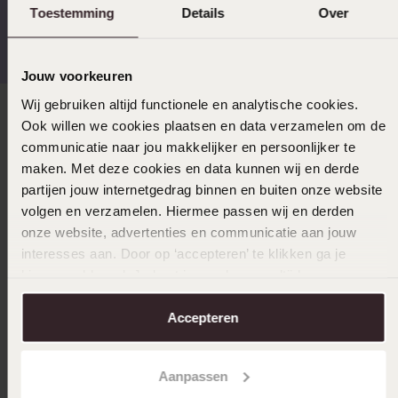
Toestemming
Details
Over
Gratis verzending vanaf
4,67 uit 5 (82.000+
€49
reviews)
Jouw voorkeuren
Wij gebruiken altijd functionele en analytische cookies.
Direct naar
Ook willen we cookies plaatsen en data verzamelen om de
communicatie naar jou makkelijker en persoonlijker te
maken. Met deze cookies en data kunnen wij en derde
Over Lucardi
partijen jouw internetgedrag binnen en buiten onze website
volgen en verzamelen. Hiermee passen wij en derden
onze website, advertenties en communicatie aan jouw
Klantenservice
interesses aan. Door op ‘accepteren’ te klikken ga je
hiermee akkoord. Je kunt je voorkeuren altijd weer
aanpassen. Lees er meer over in ons
cookiebeleid
.
LUCARDI MEMBER
Accepteren
Word member en ontvang altijd minimaal 10% korting
op al jouw aankopen
Aanpassen