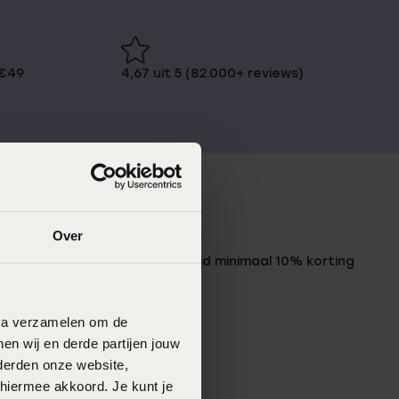
 €49
4,67 uit 5 (82.000+ reviews)
LUCARDI MEMBER
Over
Word member en ontvang altijd minimaal 10% korting
op al jouw aankopen
data verzamelen om de
Meld je aan
en wij en derde partijen jouw
derden onze website,
 hiermee akkoord. Je kunt je