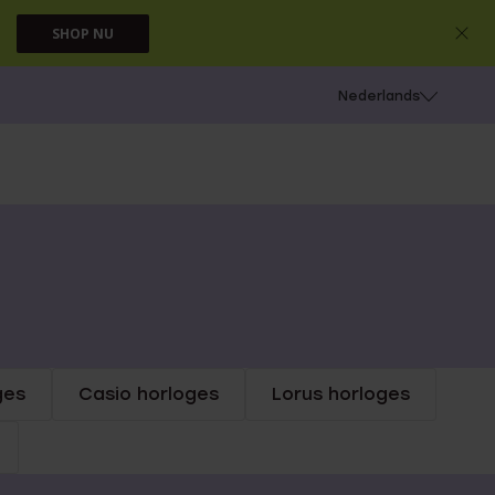
SHOP NU
 schieten
Nederlands
ges
Casio horloges
Lorus horloges