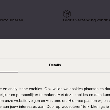
Sale
 retourneren
Gratis verzending vanaf
KLANTENSERVICE
Details
Veelgestelde vragen
Contact
nele en analytische cookies. Ook willen we cookies plaatsen en 
Service
ijker en persoonlijker te maken. Met deze cookies en data kunn
Actievoorwaarden
iten onze website volgen en verzamelen. Hiermee passen wij en 
 aan jouw interesses aan. Door op ‘accepteren’ te klikken ga je