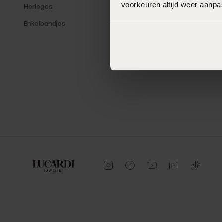
voorkeuren altijd weer aanp
Horloges
Winkeloverzicht
Enkelbandjes