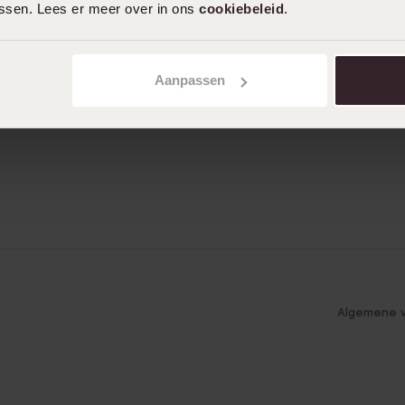
assen. Lees er meer over in ons
cookiebeleid
.
Aanpassen
Algemene 