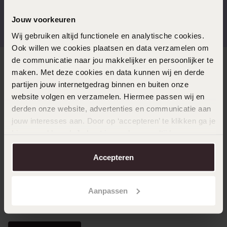
Gratis verzending vanaf
4,67 uit 5 (82.000+
Jouw voorkeuren
€49
reviews)
Wij gebruiken altijd functionele en analytische cookies.
Ook willen we cookies plaatsen en data verzamelen om
de communicatie naar jou makkelijker en persoonlijker te
Direct naar
maken. Met deze cookies en data kunnen wij en derde
partijen jouw internetgedrag binnen en buiten onze
website volgen en verzamelen. Hiermee passen wij en
Over Lucardi
derden onze website, advertenties en communicatie aan
jouw interesses aan. Door op ‘accepteren’ te klikken ga je
hiermee akkoord. Je kunt je voorkeuren altijd weer
Klantenservice
aanpassen. Lees er meer over in ons
cookiebeleid
.
Accepteren
LUCARDI MEMBER
Aanpassen
Word member en ontvang altijd minimaal 10% korting
op al jouw aankopen