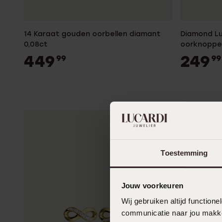
14 Karaat gouden oorbellen diamant
Diamond Lu
0,08ct
oorknoppen
voor dame
449
249
99
99
Toestemming
Jouw voorkeuren
Wij gebruiken altijd functio
communicatie naar jou makkel