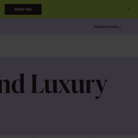
SHOP NU
 schieten
Nederlands
ond Luxury