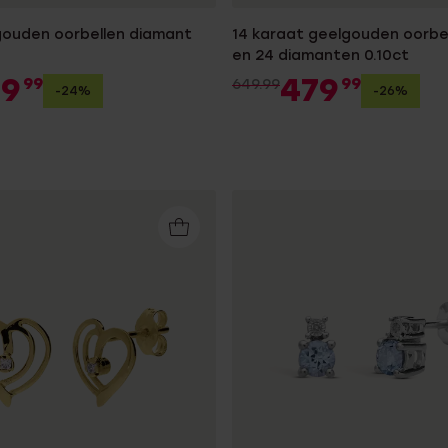
gouden oorbellen diamant
14 karaat geelgouden oorbel
en 24 diamanten 0.10ct
79
479
99
99
649.99
-24%
-26%