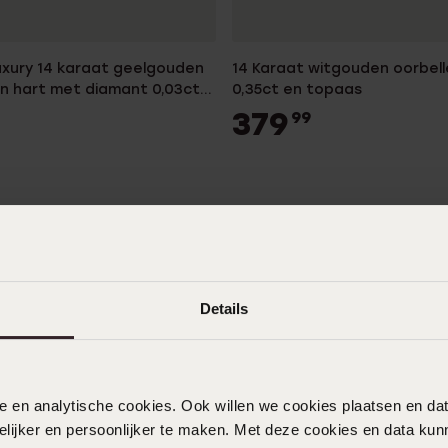
xury 14 karaat geelgouden
14 Karaat witgouden oorbel
 hart met diamant 0,03ct
0,35ct en topaas
s
379
99
Details
nele en analytische cookies. Ook willen we cookies plaatsen en 
ijker en persoonlijker te maken. Met deze cookies en data kunn