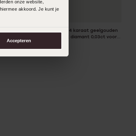
derden onze website,
 hiermee akkoord. Je kunt je
eelgouden
Diamond Luxury 14 karaat geelgouden
02ct voor
oorknoppen met diamant 0,03ct voor
Accepteren
dames
499
99