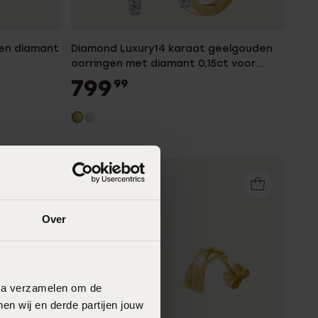
len diamant
Diamond Luxury14 karaat geelgouden
oorringen met diamant 0,15ct voor
dames
799
99
Over
data verzamelen om de
en wij en derde partijen jouw