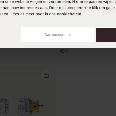
iten onze website volgen en verzamelen. Hiermee passen wij en 
 aan jouw interesses aan. Door op ‘accepteren’ te klikken ga je
assen. Lees er meer over in ons
cookiebeleid
.
xury 14 karaat witgouden
Diamond Luxury 14 karaat g
met diamant 0.15ct voor
oorknoppen met diamant 0,
Aanpassen
dames
349
99