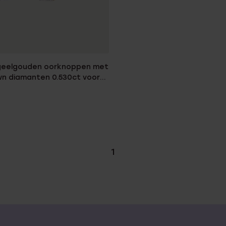
 geelgouden oorknoppen met
wn diamanten 0.530ct voor
1