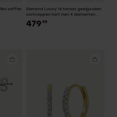
len saffier
Diamond Luxury 14 karaat geelgouden
oorknoppen hart met 4 diamanten
voor dames
479
99