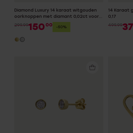
Diamond Luxury 14 karaat witgouden
14 Karaat 
oorknoppen met diamant 0,02ct voor
0,17
dames
150
3
00
299.99
499.99
-50%