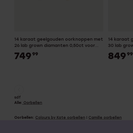
14 karaat geelgouden oorknoppen met
14 karaat
26 lab grown diamanten 0,50ct voor
30 lab gro
dames
dames
749
849
99
99
Huidige
Ga
sdf
pagina
naar
Alle:
Oorbellen
pagina
Oorbellen:
Colours by Kate oorbellen
|
Camille oorbellen