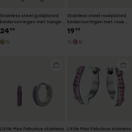
Stainless steel goldplated
Stainless steel roséplated
kinderoorringen met hanger
kinderoorringen met rose
hart met emaille lichtroze
light peach kristal
24
19
99
99
Little Miss Fabulous stainless
Little Miss Fabulous stainless