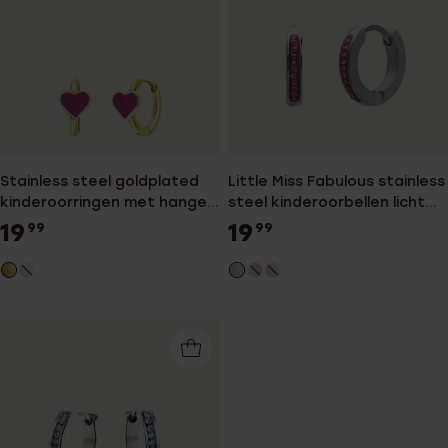
Stainless steel goldplated
Little Miss Fabulous stainless
kinderoorringen met hanger
steel kinderoorbellen licht
hart met emaille fuchsia
roze kristal
19
19
99
99