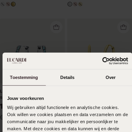
Toestemming
Details
Over
Little Miss Fabulous stainless
Stainless steel goldplated
steel kinderoorbellen blue
kinderoorringen met hanger
Jouw voorkeuren
zircon kristal
hart met emaille wit
19
24
99
99
Wij gebruiken altijd functionele en analytische cookies.
Ook willen we cookies plaatsen en data verzamelen om de
communicatie naar jou makkelijker en persoonlijker te
maken. Met deze cookies en data kunnen wij en derde