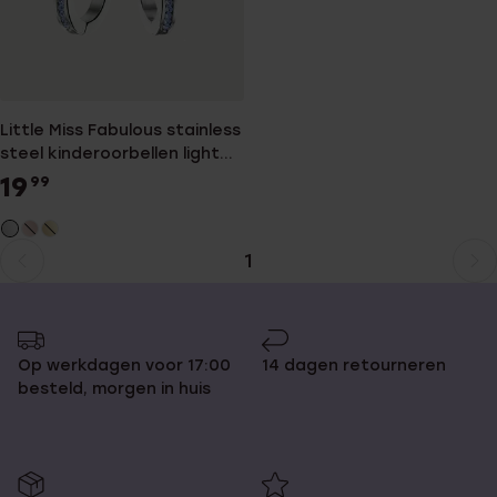
Little Miss Fabulous stainless
steel kinderoorbellen light
sapphire kristal
19
99
1
Huidige
Ga
pagina
naar
pagina
Op werkdagen voor 17:00
14 dagen retourneren
besteld, morgen in huis