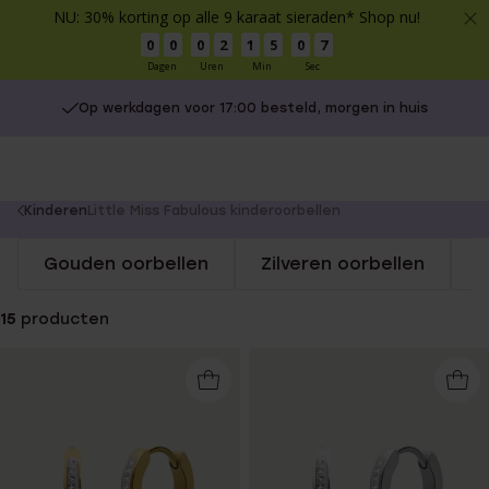
NU: 30% korting op alle 9 karaat sieraden* Shop nu!
0
0
0
2
1
5
0
7
Dagen
Uren
Min
Sec
Op werkdagen voor 17:00 besteld, morgen in huis
You
Kinderen
Little Miss Fabulous kinderoorbellen
are
Gouden oorbellen
Zilveren oorbellen
S
here:
15
producten