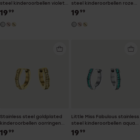
steel kinderoorbellen violet
steel kinderoorbellen roze
kristal
kristal
19
19
99
99
Stainless steel goldplated
Little Miss Fabulous stainless
kinderoorbellen oorringen
steel kinderoorbellen aqua
met light colorado kristal
bohemica kristal
19
19
99
99