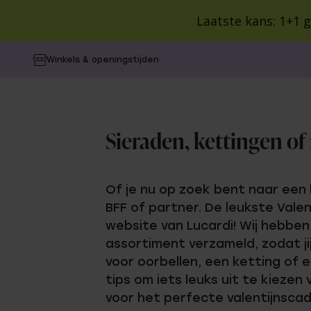
Laatste kans: 1+1 g
Alle producten
Sieraden en Horloges
SA
Winkels & openingstijden
CATEGORIEËN
CATEGORIEËN
CATEGORIEËN
VOOR WIE
VOOR WIE
COLLECTIE
Alle oorbe
Dames
Colorful 
Oorbellen
Cadeaus
Collecties
Dames
Heren
Kralenar
Sieraden, kettingen of
Ringen
Cadeausets
Inspiratie
Heren
Kinderen
Vintage
Kinderen
Style You
Kettingen
Gepersonaliseerde
Blog
BUDGET
Birthston
Of je nu op zoek bent naar een l
cadeaus
Cadeaus 
Camille
BFF of partner. De leukste Vale
Armbanden
POPULAIR
Cadeaus 
website van Lucardi! Wij hebben
Guess
Kindergeschenken
assortiment verzameld, zodat ji
Minimalist
Cadeaus 
Horloges
Lucardi 
voor oorbellen, een ketting of e
Cadeauverpakking
Bali
Cadeaus 
tips om iets leuks uit te kieze
Gepersonaliseerde
Guess
voor het perfecte valentijnsc
sieraden
Giftcards
Myla