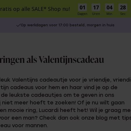
01
17
04
28
ratis op alle SALE* Shop nu!
Dagen
Uren
Min
Sec
LE
Schitterprijzen
Nieuw
Bestsellers
Cadeaus
Inspiratie
Gaatjes
Op werkdagen voor 17:00 besteld, morgen in huis
S
MATERIAAL
STIJL
llen
Stacking
9 karaat
Statement
mbanden
14 karaat goud
Bridal
 ringen als Valentijnscadeau
18 karaat goud
Basics
r Own
Zilver
Vintage
es
Stainless steel
euk Valentijns cadeautje voor je vriendje, vriendi
onder € 30
Diamant
ntijn cadeaus voor hem en haar vind je op de
UITGELICHT
tussen € 30 en € 50
 de leukste cadeautjes om te geven in ons
j niet meer hoeft te zoeken! Of je nu wilt gaan
isch
tussen € 50 en € 100
Gaatjes schieten
Charms
en mooie ring, Lucardi heeft het! Wil je graag m
vanaf € 100
Oorpiercen
n voor een man? Check dan ook onze blog met tip
Piercings
adeau voor mannen.
Naam oorbellen