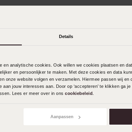
eraden en horloges die kunnen worden
 sieraad laten graveren met een tekst, foto of
mooie naamketting. Wist je dat er ook
Details
n waar je een datum op kan zetten, of een naam 
een? Een gepersonaliseerd sieraad is het
entijnsdag!
nele en analytische cookies. Ook willen we cookies plaatsen en 
ijker en persoonlijker te maken. Met deze cookies en data kunn
iten onze website volgen en verzamelen. Hiermee passen wij en 
jouw vriendin als
 aan jouw interesses aan. Door op ‘accepteren’ te klikken ga je
assen. Lees er meer over in ons
cookiebeleid
.
ts moois cadeau geven? Neem dan eens een kijkje bi
Aanpassen
 sieraad dat altijd wel in de smaak valt en ook
n personaliseren voor een nóg betekenisvoller