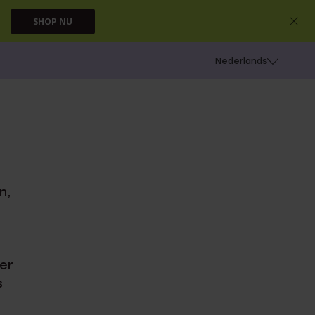
SHOP NU
 schieten
Nederlands
n,
eer
s