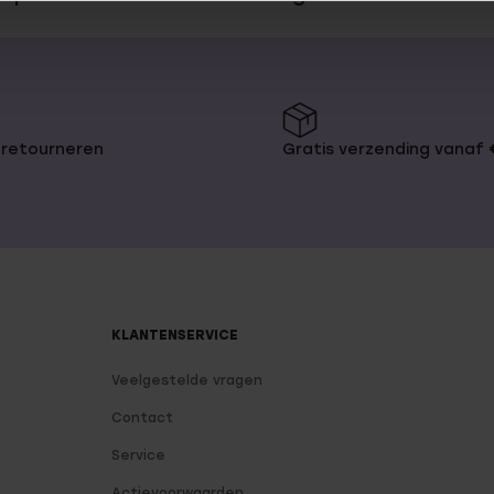
 retourneren
Gratis verzending vanaf
KLANTENSERVICE
Veelgestelde vragen
Contact
Service
Actievoorwaarden