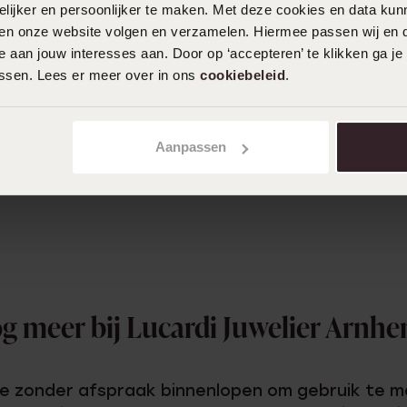
t sieraad dat het beste bij jou past.
ijker en persoonlijker te maken. Met deze cookies en data kunn
iten onze website volgen en verzamelen. Hiermee passen wij en 
 aan jouw interesses aan. Door op ‘accepteren’ te klikken ga je
je aan het juiste adres voor:
assen. Lees er meer over in ons
cookiebeleid
.
Aanpassen
og meer bij Lucardi Juwelier Arnh
n je zonder afspraak binnenlopen om gebruik te 