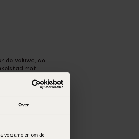
or de Veluwe, de
inkelstad met
te bomen en
onumentale en
atieve stad, met
s zeker de moeite
Over
ezoeken.
n en horloges. Of
ijk lekker rond
data verzamelen om de