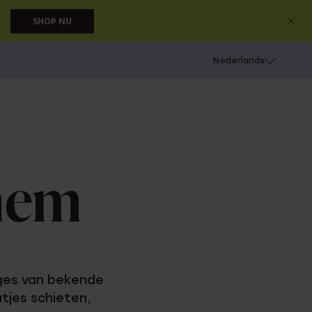
SHOP NU
 schieten
Nederlands
nhem
oges van bekende
tjes schieten,