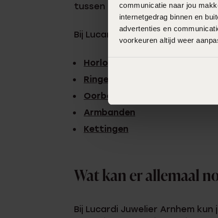
tussen onze artikelen en kies he
communicatie naar jou makkel
internetgedrag binnen en bu
advertenties en communicatie
Bij Lucardi Juwelier Arnhem ben 
voorkeuren altijd weer aanp
Horloges
Ringen
Oorbellen
Armbanden
Kettingen
Wat kan er allemaal n
Bij Lucardi Juwelier Arnhem ku