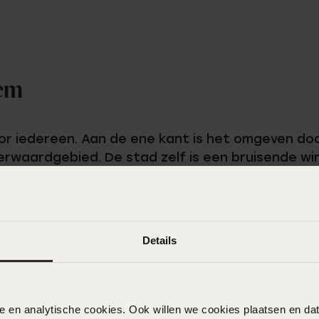
hem
or iedereen. Aan de ene kant is het omgeven do
erwaardgebied. De stad zelf is een bruisende w
tjes. Ook vind je veel groen in het centrum, gro
t daarnaast een rijke historie en er zijn veel m
te bezoeken in de stad. Ook is het een zeer cre
iers en boetiekjes zijn gevestigd. Arnhem is du
Details
ergeet dan niet om Lucardi Juwelier Arnhem te b
bben we een groot aanbod aan prachtige sierade
ated of diamant: het juiste sieraad vind je hier! K
nele en analytische cookies. Ook willen we cookies plaatsen en 