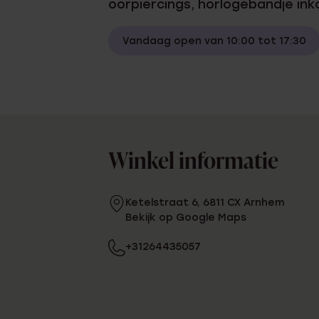
oorpiercings, horlogebandje in
Enkelbandjes
Vandaag open van 10:00 tot 17:30
Trouwringen
Accessoires
Piercings
Winkel informatie
Ketelstraat 6, 6811 CX Arnhem
Bekijk op Google Maps
+31264435057