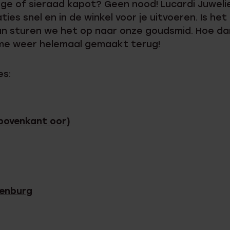
rloge of sieraad kapot? Geen nood! Lucardi Juwel
es snel en in de winkel voor je uitvoeren. Is het 
an sturen we het op naar onze goudsmid. Hoe dan 
ime weer helemaal gemaakt terug!
es:
(bovenkant oor)
nenburg