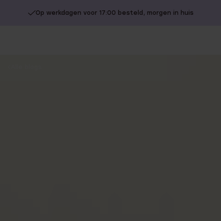
Op werkdagen voor 17:00 besteld, morgen in huis
You
Alle blogs
are
here: