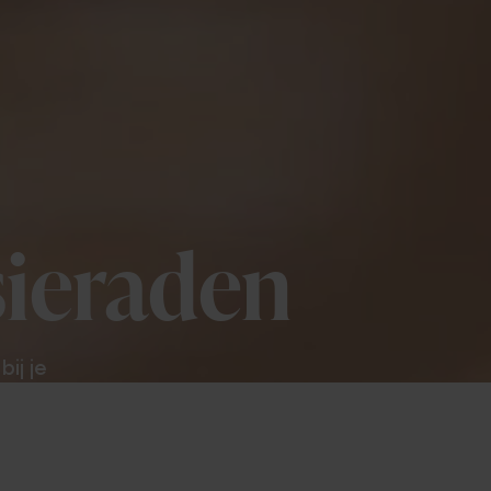
ieraden
ij je