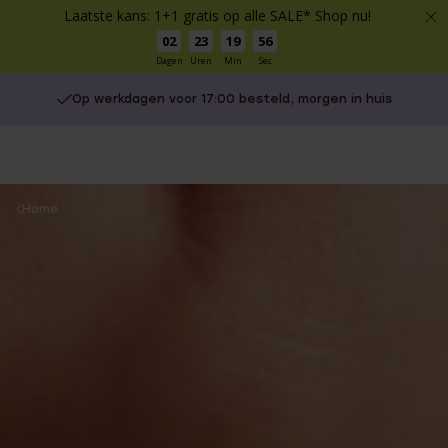
Laatste kans: 1+1 gratis op alle SALE* Shop nu!
02
23
19
56
Dagen
Uren
Min
Sec
Op werkdagen voor 17:00 besteld, morgen in huis
You
Home
are
here: