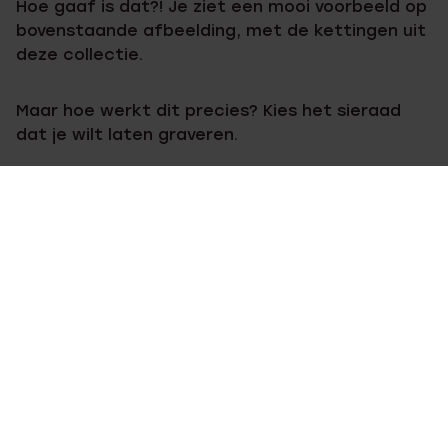
Hoe gaaf is dat?! Je ziet een mooi voorbeeld op
bovenstaande afbeelding, met de kettingen uit
deze collectie.
Maar hoe werkt dit precies? Kies het sieraad
dat je wilt laten graveren.
Je klikt op onze website op “nieuwe gravure”
waarbij je een veld krijgt waar je een bestand
kan uploaden. Het bestand moet een foto zijn
van jouw handschrift. Vervolgens upload je deze
bij het artikel dat je wilt laten graveren. Hierop
gebaseerd wordt een gravure gemaakt. Voor
het beste resultaat zorg je ervoor dat het
contrast van het handschrift op de foto en de
achtergrond duidelijk zichtbaar is.
Je plaatst dan de bestelling zoals je normaal