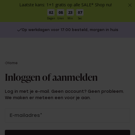
Laatste kans: 1+1 gratis op alle SALE* Shop nu!
02
08
23
07
Dagen
Uren
Min
Sec
Op werkdagen voor 17:00 besteld, morgen in huis
You
Home
are
Inloggen of aanmelden
here:
Log in met je e-mail. Geen account? Geen probleem.
We maken er meteen een voor je aan.
Inloggen
E-mailadres
*
of