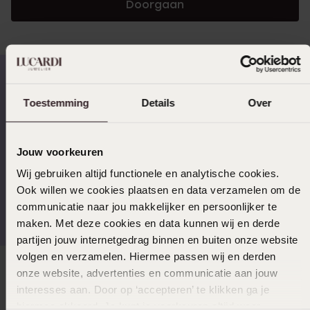
aanmelden
Doorgaan
Toestemming
Details
Over
Op werkdagen voor 17:00
14 dagen retourneren
besteld, morgen in huis
Jouw voorkeuren
Wij gebruiken altijd functionele en analytische cookies.
Ook willen we cookies plaatsen en data verzamelen om de
Gratis verzending vanaf
4,67 uit 5 (82.000+
communicatie naar jou makkelijker en persoonlijker te
€49
reviews)
maken. Met deze cookies en data kunnen wij en derde
partijen jouw internetgedrag binnen en buiten onze website
volgen en verzamelen. Hiermee passen wij en derden
onze website, advertenties en communicatie aan jouw
Direct naar
interesses aan. Door op ‘accepteren’ te klikken ga je
hiermee akkoord. Je kunt je voorkeuren altijd weer