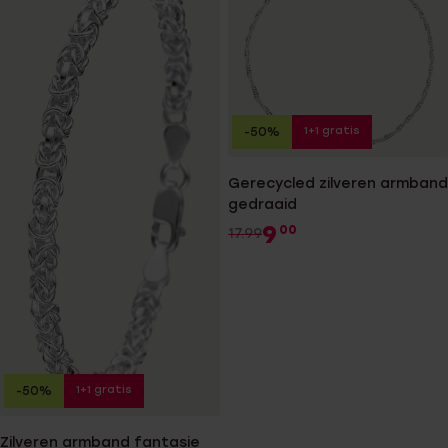
1+1 gratis
-50%
Gerecycled zilveren armband
gedraaid
9
00
17.99
1+1 gratis
-50%
Zilveren armband fantasie