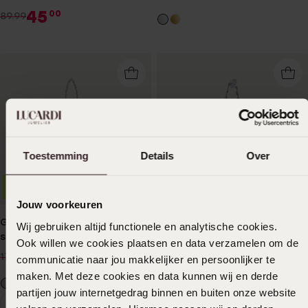
45
00
89.99
Toestemming
Details
Over
1+1 gratis
1+1 gratis
-50%
-50%
Jouw voorkeuren
Gerecycled zilveren armband
Gerecycled zilveren armband
Wij gebruiken altijd functionele en analytische cookies.
schakel fantasie
bol singapore
Ook willen we cookies plaatsen en data verzamelen om de
9
12
00
50
17.99
24.99
communicatie naar jou makkelijker en persoonlijker te
maken. Met deze cookies en data kunnen wij en derde
partijen jouw internetgedrag binnen en buiten onze website
1