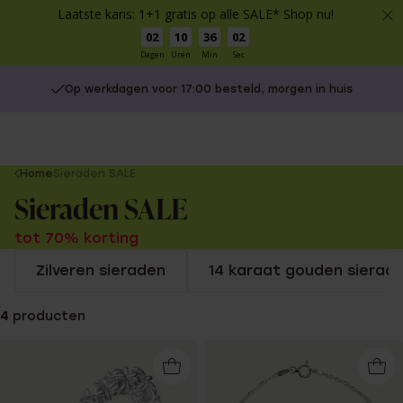
Laatste kans: 1+1 gratis op alle SALE* Shop nu!
02
10
36
02
Dagen
Uren
Min
Sec
Op werkdagen voor 17:00 besteld, morgen in huis
You
Home
Sieraden SALE
are
Sieraden SALE
here:
tot 70% korting
Zilveren sieraden
14 karaat gouden sierad
4
producten