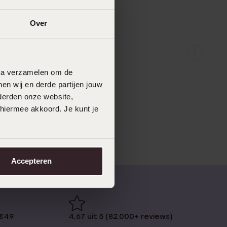
Over
data verzamelen om de
en wij en derde partijen jouw
derden onze website,
 hiermee akkoord. Je kunt je
Accepteren
 €49
4,67 uit 5 (82.000+ reviews)