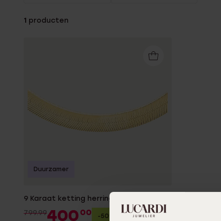
Enkelbandjes
1
producten
Trouwringen
Accessoires
Piercings
Duurzamer
9 Karaat ketting herringbone
400
00
799.99
-50%