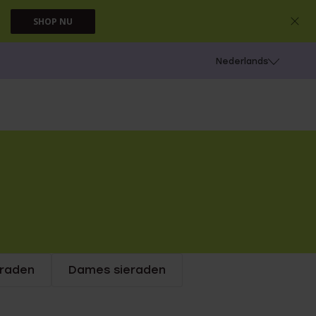
SHOP NU
 schieten
Nederlands
eraden
Dames sieraden