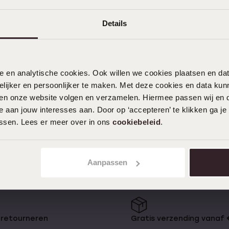
Details
1
nele en analytische cookies. Ook willen we cookies plaatsen en 
ijker en persoonlijker te maken. Met deze cookies en data kunn
iten onze website volgen en verzamelen. Hiermee passen wij en 
en van hoge kwaliteit. Of je nu op
 aan jouw interesses aan. Door op ‘accepteren’ te klikken ga je
ndy oorbellen of een stoer
assen. Lees er meer over in ons
cookiebeleid
.
j bieden een breed assortiment
eciale momenten, zodat je altijd
Aanpassen
waaronder:
atement ringen in verschillende
impele studs en hoepels tot
 retourneren
Gratis verzending vanaf