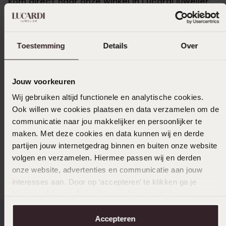
kom direct naar onze winkel in
Lucardi juwelier
Lelystad
.
Ontdek ook onze andere services zoals
Gaatjes
Toestemming
Details
Over
schieten in Lelystad
.
Jouw voorkeuren
Wij gebruiken altijd functionele en analytische cookies.
Ook willen we cookies plaatsen en data verzamelen om de
communicatie naar jou makkelijker en persoonlijker te
maken. Met deze cookies en data kunnen wij en derde
partijen jouw internetgedrag binnen en buiten onze website
volgen en verzamelen. Hiermee passen wij en derden
onze website, advertenties en communicatie aan jouw
interesses aan. Door op ‘accepteren’ te klikken ga je
hiermee akkoord. Je kunt je voorkeuren altijd weer
aanpassen. Lees er meer over in ons
cookiebeleid
.
Accepteren