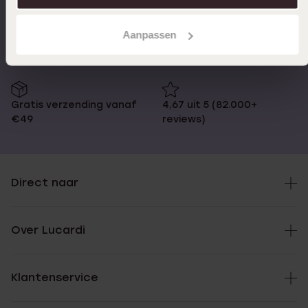
Op werkdagen voor 17:00
14 dagen retourneren
besteld, morgen in huis
Aanpassen
Gratis verzending vanaf
4,67 uit 5 (82.000+
€49
reviews)
Direct naar
Over Lucardi
Klantenservice