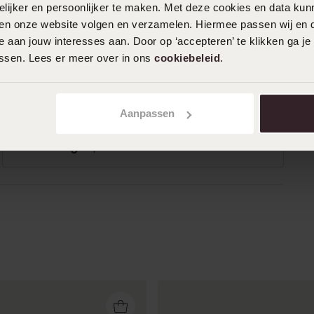
%
partnerschap dus dat gaat zeker lukken
ijker en persoonlijker te maken. Met deze cookies en data kunn
%
Mooie kwaliteit waar we heel blij mee
iten onze website volgen en verzamelen. Hiermee passen wij en 
zijn
 aan jouw interesses aan. Door op ‘accepteren’ te klikken ga je
%
assen. Lees er meer over in ons
cookiebeleid
.
05-05-2023 - D K.
Aanpassen
Wij hebben gekozen voor deze
trouwringen, maar Lucardi heeft meer.