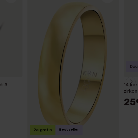
Duu
t 3
14 kar
zirkon
25
Bestseller
2e gratis