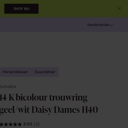
SHOP NU
 schieten
Nederlands
Personaliseer
Duurzamer
Schalins
14 K bicolour trouwring
geel/wit Daisy Dames H40
5.00
(2)