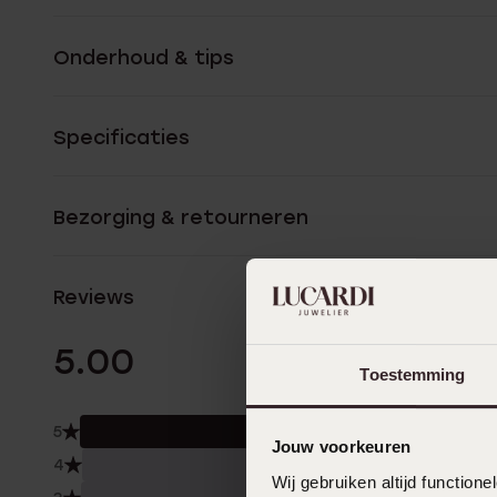
Onderhoud & tips
Specificaties
Bezorging & retourneren
Reviews
2 Beoordelinge
5.00
Toestemming
5
100.
Jouw voorkeuren
4
0.0
Wij gebruiken altijd functio