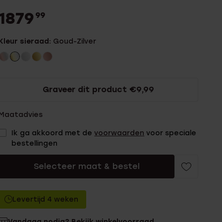
1879
99
Kleur sieraad:
Goud-Zilver
Graveer dit product €9,99
Maatadvies
Ik ga akkoord met de
voorwaarden
voor speciale
bestellingen
Selecteer maat & bestel
Levertijd 4 weken
Vandaag nodig? Bekijk winkelvoorraad