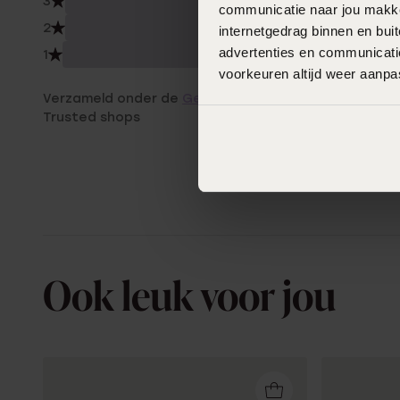
3
0.0
communicatie naar jou makkel
2
0.0
internetgedrag binnen en bu
advertenties en communicatie
1
0.0
voorkeuren altijd weer aanp
Verzameld onder de
Gebruiksvoorwaarden
van
Trusted shops
Ook leuk voor jou