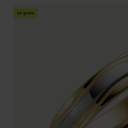
Enkelbandjes
2e gratis
Trouwringen
Accessoires
Piercings