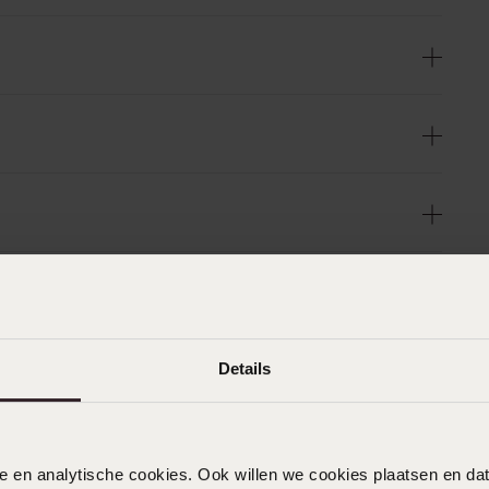
n
Filter
Details
0%
12-05-2024 - C d.
%
Het zijn ringen voor een geregistreerd
nele en analytische cookies. Ook willen we cookies plaatsen en 