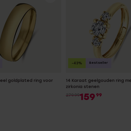
Bestseller
-43%
teel goldplated ring voor
14 Karaat geelgouden ring me
zirkonia stenen
159
99
279.99