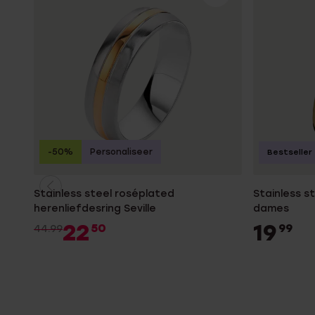
-50%
Personaliseer
Bestseller
Stainless steel roséplated
Stainless s
herenliefdesring Seville
dames
22
19
50
99
44.99