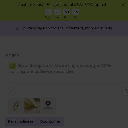
Laatste kans: 1+1 gratis op alle SALE* Shop nu!
00
07
59
15
Dagen
Uren
Min
Sec
Op werkdagen voor 17:00 besteld, morgen in huis
You
Ringen
are
Bij aankoop van 1 trouwring ontvang je 20%
here:
korting,
zie actievoorwaarden
Personaliseer
Duurzamer