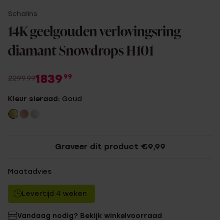
Schalins
14K geelgouden verlovingsring
diamant Snowdrops H101
1839
99
2299.99
Kleur sieraad:
Goud
Graveer dit product €9,99
Maatadvies
Levertijd 4 weken
Vandaag nodig? Bekijk winkelvoorraad