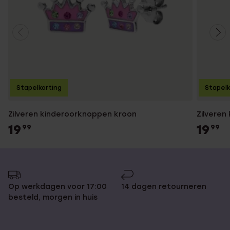
Stapelkorting
Stapelk
Zilveren kinderoorknoppen kroon
Zilveren
19
19
99
99
Op werkdagen voor 17:00
14 dagen retourneren
besteld, morgen in huis