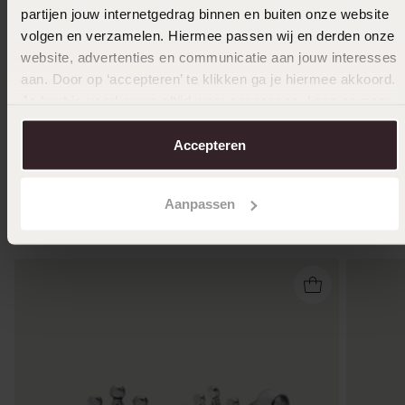
partijen jouw internetgedrag binnen en buiten onze website
volgen en verzamelen. Hiermee passen wij en derden onze
-33%
website, advertenties en communicatie aan jouw interesses
aan. Door op ‘accepteren’ te klikken ga je hiermee akkoord.
9 K witte verlovingsring dia Bouganville H103
14 Karaa
0,08ct
Je kunt je voorkeuren altijd weer aanpassen. Lees er meer
3,079
99
3849.99
4
over in ons
cookiebeleid
.
749.99
Accepteren
Anderen kochten ook
Aanpassen