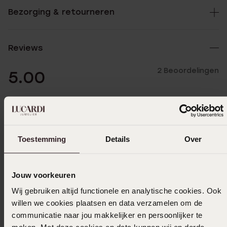
Bezorging & retourneren
Reviews
2 Beoordelingen
5.00
5
100.0%
4
0.0%
Toestemming
Details
Over
3
0.0%
2
0.0%
1
0.0%
Jouw voorkeuren
Wij gebruiken altijd functionele en analytische cookies. Ook
Verzameld onder de
Gebruiksvoorwaarden
van
willen we cookies plaatsen en data verzamelen om de
Trusted shops
communicatie naar jou makkelijker en persoonlijker te
Filter