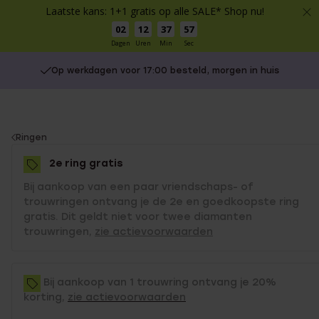
Laatste kans: 1+1 gratis op alle SALE* Shop nu!
02
12
37
56
Dagen
Uren
Min
Sec
Op werkdagen voor 17:00 besteld, morgen in huis
You
Ringen
are
2e ring gratis
here:
Bij aankoop van een paar vriendschaps- of
trouwringen ontvang je de 2e en goedkoopste ring
gratis. Dit geldt niet voor twee diamanten
trouwringen,
zie actievoorwaarden
Bij aankoop van 1 trouwring ontvang je 20%
korting,
zie actievoorwaarden