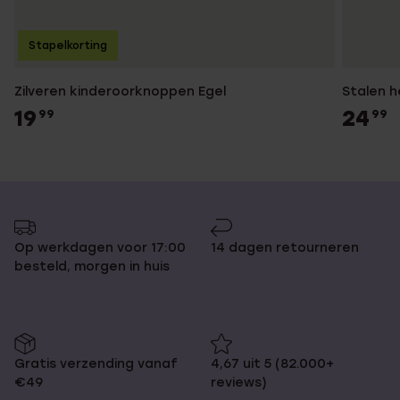
Stapelkorting
Zilveren kinderoorknoppen Egel
Stalen h
19
24
99
99
Op werkdagen voor 17:00
14 dagen retourneren
besteld, morgen in huis
Gratis verzending vanaf
4,67 uit 5 (82.000+
€49
reviews)