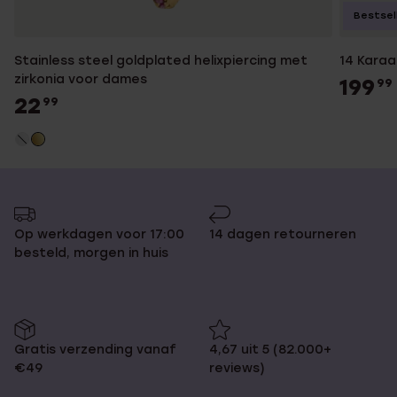
Bestsel
Stainless steel goldplated helixpiercing met
14 Karaa
zirkonia voor dames
199
99
22
99
Op werkdagen voor 17:00
14 dagen retourneren
besteld, morgen in huis
Gratis verzending vanaf
4,67 uit 5 (82.000+
€49
reviews)