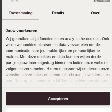
12-06-2026 - Priscilla
Toestemming
Details
Over
Ik ben er blij mee. Staat erg mooi naast de
witgouden ring van jullie met 9 diamantjes
er in. Hij is mooi klein en subtiel en voor een
Jouw voorkeuren
leuke prijs alleen blijf ik telkens hangen in
mijn haar. Dat komt doordat ik gewoon
Wij gebruiken altijd functionele en analytische cookies. Ook
vergeet dat ik hem om heb.
willen we cookies plaatsen en data verzamelen om de
communicatie naar jou makkelijker en persoonlijker te
maken. Met deze cookies en data kunnen wij en derde
Toon meer
partijen jouw internetgedrag binnen en buiten onze website
volgen en verzamelen. Hiermee passen wij en derden onze
website, advertenties en communicatie aan jouw interesses
aan. Door op ‘accepteren’ te klikken ga je hiermee akkoord.
Selecteer maat & bestel
Je kunt je voorkeuren altijd weer aanpassen. Lees er meer
over in ons
cookiebeleid
.
Ook leuk voor jou
Accepteren