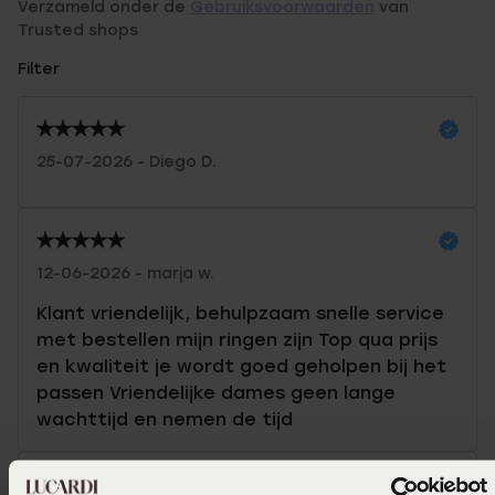
Verzameld onder de
Gebruiksvoorwaarden
van
Trusted shops
Filter
25-07-2026 - Diego D.
12-06-2026 - marja w.
Klant vriendelijk, behulpzaam snelle service
met bestellen mijn ringen zijn Top qua prijs
en kwaliteit je wordt goed geholpen bij het
passen Vriendelijke dames geen lange
wachttijd en nemen de tijd