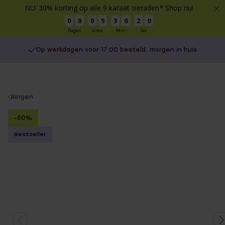
NU: 30% korting op alle 9 karaat sieraden* Shop nu!
0
0
0
5
3
6
2
9
Dagen
Uren
Min
Sec
Op werkdagen voor 17:00 besteld, morgen in huis
You
Ringen
are
-50%
here:
Bestseller