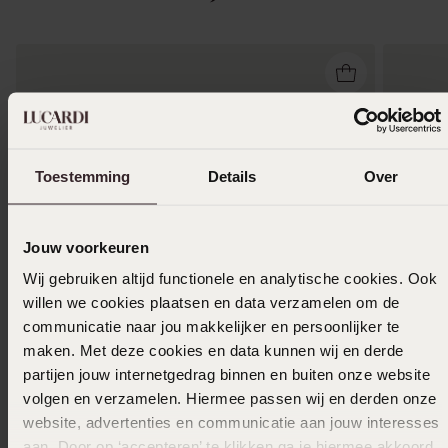
Toestemming
Details
Over
Jouw voorkeuren
Wij gebruiken altijd functionele en analytische cookies. Ook
willen we cookies plaatsen en data verzamelen om de
communicatie naar jou makkelijker en persoonlijker te
maken. Met deze cookies en data kunnen wij en derde
partijen jouw internetgedrag binnen en buiten onze website
-50%
Duurzamer
Persona
volgen en verzamelen. Hiermee passen wij en derden onze
website, advertenties en communicatie aan jouw interesses
14 karaat geelgouden kinderkopje meisje voor
14 Kara
aan. Door op ‘accepteren’ te klikken ga je hiermee akkoord.