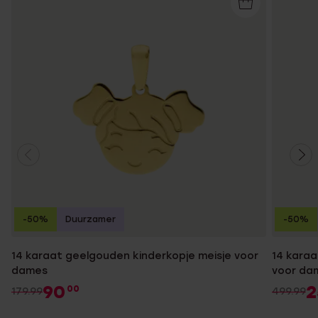
-50%
Duurzamer
-50%
14 karaat geelgouden kinderkopje meisje voor
14 karaa
dames
voor da
90
2
00
179.99
499.99