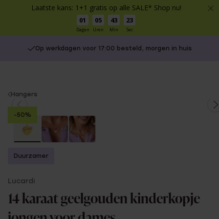
Laatste kans: 1+1 gratis op alle SALE* Shop nu!
01
05
43
23
Dagen
Uren
Min
Sec
Op werkdagen voor 17:00 besteld, morgen in huis
You
Hangers
are
-50%
here:
Duurzamer
Lucardi
14 karaat geelgouden kinderkopje
jongen voor dames