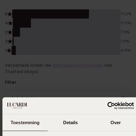
5
71.0%
4
17.0%
3
7.0%
2
1.0%
1
4.0%
Verzameld onder de
Gebruiksvoorwaarden
van
Trusted shops
Filter
08-05-2026 - J F.
Toestemming
Details
Over