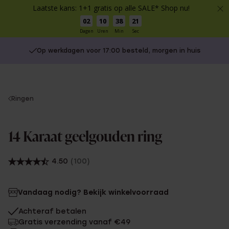
Laatste kans: 1+1 gratis op alle SALE* Shop nu!
02
10
38
21
Dagen
Uren
Min
Sec
Op werkdagen voor 17:00 besteld, morgen in huis
You
Ringen
are
here:
14 Karaat geelgouden ring
4.50
(100)
Vandaag nodig? Bekijk winkelvoorraad
Achteraf betalen
Gratis verzending vanaf €49