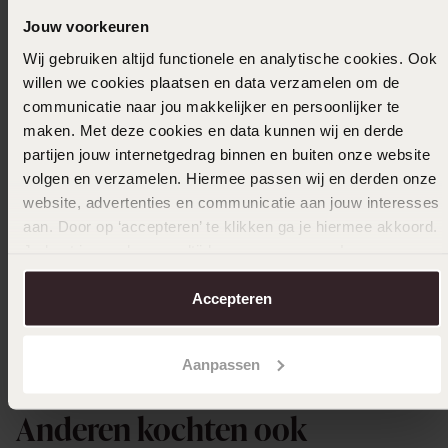
03-04-2026 - Daniella V.
Jouw voorkeuren
Wij gebruiken altijd functionele en analytische cookies. Ook
willen we cookies plaatsen en data verzamelen om de
communicatie naar jou makkelijker en persoonlijker te
01-04-2026 - Femmy H.
maken. Met deze cookies en data kunnen wij en derde
partijen jouw internetgedrag binnen en buiten onze website
Toon meer
volgen en verzamelen. Hiermee passen wij en derden onze
website, advertenties en communicatie aan jouw interesses
aan. Door op ‘accepteren’ te klikken ga je hiermee akkoord.
Je kunt je voorkeuren altijd weer aanpassen. Lees er meer
over in ons
cookiebeleid
.
Uitverkocht
Accepteren
Ook leuk voor jou
Aanpassen
Anderen kochten ook