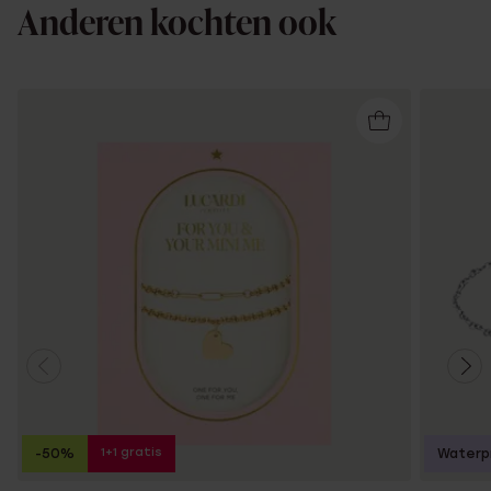
Anderen kochten ook
1+1 gratis
-50%
Waterp