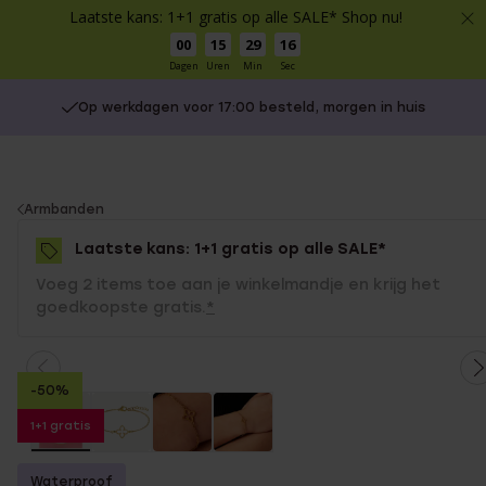
Laatste kans: 1+1 gratis op alle SALE* Shop nu!
00
15
29
16
Dagen
Uren
Min
Sec
Op werkdagen voor 17:00 besteld, morgen in huis
You
Armbanden
are
Laatste kans: 1+1 gratis op alle SALE*
here:
Voeg 2 items toe aan je winkelmandje en krijg het
goedkoopste gratis.
*
-50%
1+1 gratis
Waterproof