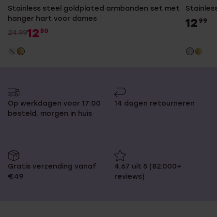
Stainless steel goldplated armbanden set met
Stainles
hanger hart voor dames
12
99
12
50
24.99
Op werkdagen voor 17:00
14 dagen retourneren
besteld, morgen in huis
Gratis verzending vanaf
4,67 uit 5 (82.000+
€49
reviews)