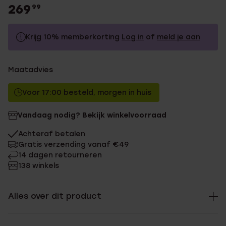
269
99
Krijg 10% memberkorting
Log in
of
meld je aan
269.99
Zonder memberkorting
Maatadvies
242.99
Met memberkorting
Voor 17:00 besteld, morgen in huis
Vandaag nodig? Bekijk winkelvoorraad
Achteraf betalen
Gratis verzending vanaf €49
14 dagen retourneren
138 winkels
Alles over dit product