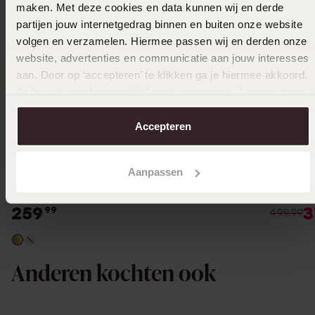
maken. Met deze cookies en data kunnen wij en derde
partijen jouw internetgedrag binnen en buiten onze website
volgen en verzamelen. Hiermee passen wij en derden onze
website, advertenties en communicatie aan jouw interesses
aan. Door op ‘accepteren’ te klikken ga je hiermee akkoord.
Je kunt je voorkeuren altijd weer aanpassen. Lees er meer
over in ons
cookiebeleid
.
Accepteren
Duurzamer
-24%
Aanpassen
14 karaat geelgouden ring met 5 zirkonia
14 karaa
stenen
voor da
259
3
99
499.99
Anderen kochten ook