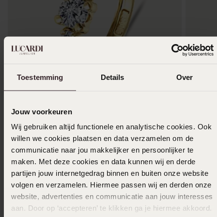
Toestemming
Details
Over
Bestseller
-43%
-40%
Jouw voorkeuren
14 Karaat geelgouden ring met 3 zirkonia
14 Karaa
stenen
Wij gebruiken altijd functionele en analytische cookies. Ook
1
299.99
159
willen we cookies plaatsen en data verzamelen om de
99
279.99
communicatie naar jou makkelijker en persoonlijker te
maken. Met deze cookies en data kunnen wij en derde
partijen jouw internetgedrag binnen en buiten onze website
Anderen kochten ook
volgen en verzamelen. Hiermee passen wij en derden onze
website, advertenties en communicatie aan jouw interesses
aan. Door op ‘accepteren’ te klikken ga je hiermee akkoord.