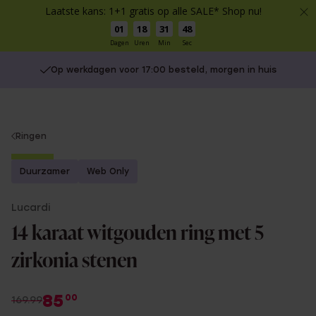
Laatste kans: 1+1 gratis op alle SALE* Shop nu!
01
18
31
48
Dagen
Uren
Min
Sec
Op werkdagen voor 17:00 besteld, morgen in huis
You
Ringen
are
-50%
here:
Duurzamer
Web Only
Lucardi
14 karaat witgouden ring met 5
zirkonia stenen
85
00
169.99