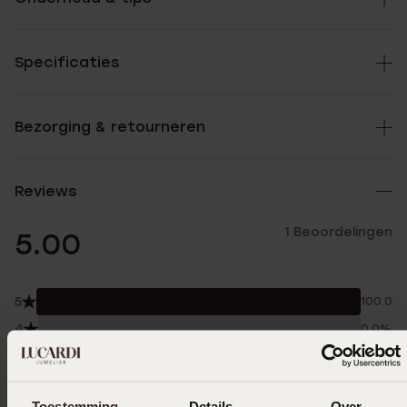
Specificaties
Bezorging & retourneren
Reviews
1 Beoordelingen
5.00
5
100.0%
4
0.0%
3
0.0%
2
0.0%
Toestemming
Details
Over