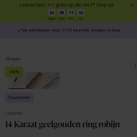
Laatste kans: 1+1 gratis op alle SALE* Shop nu!
02
08
17
52
Dagen
Uren
Min
Sec
Op werkdagen voor 17:00 besteld, morgen in huis
You
Ringen
are
-50%
here:
Duurzamer
Lucardi
14 Karaat geelgouden ring robijn