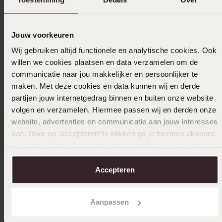
1
0.0%
Verzameld onder de
Gebruiksvoorwaarden
van
Jouw voorkeuren
Trusted shops
Wij gebruiken altijd functionele en analytische cookies. Ook
Filter
willen we cookies plaatsen en data verzamelen om de
communicatie naar jou makkelijker en persoonlijker te
maken. Met deze cookies en data kunnen wij en derde
14-05-2025 - Robert H.
partijen jouw internetgedrag binnen en buiten onze website
volgen en verzamelen. Hiermee passen wij en derden onze
Ter ere van ons 28-jarig huwelijk aan mijn
website, advertenties en communicatie aan jouw interesses
vrouw cadeau gedaan
aan. Door op ‘accepteren’ te klikken ga je hiermee akkoord.
Je kunt je voorkeuren altijd weer aanpassen. Lees er meer
over in ons
cookiebeleid
.
Accepteren
Selecteer maat & bestel
Aanpassen
Ook leuk voor jou