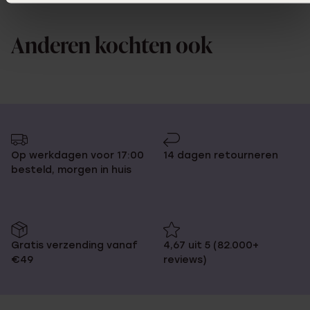
Anderen kochten ook
Op werkdagen voor 17:00
14 dagen retourneren
besteld, morgen in huis
Gratis verzending vanaf
4,67 uit 5 (82.000+
€49
reviews)