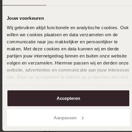
Selecteer maat & bestel
Jouw voorkeuren
Ook leuk voor jou
Wij gebruiken altijd functionele en analytische cookies. Ook
willen we cookies plaatsen en data verzamelen om de
communicatie naar jou makkelijker en persoonlijker te
maken. Met deze cookies en data kunnen wij en derde
partijen jouw internetgedrag binnen en buiten onze website
volgen en verzamelen. Hiermee passen wij en derden onze
website, advertenties en communicatie aan jouw interesses
aan. Door op ‘accepteren’ te klikken ga je hiermee akkoord.
Je kunt je voorkeuren altijd weer aanpassen. Lees er meer
over in ons
cookiebeleid
.
Accepteren
Aanpassen