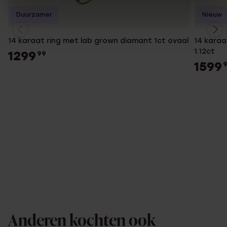
Duurzamer
Nieuw
14 karaat ring met lab grown diamant 1ct ovaal
14 karaa
1.12ct
1299
99
1599
Anderen kochten ook