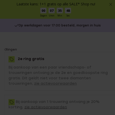
Laatste kans: 1+1 gratis op alle SALE* Shop nu!
00
07
35
47
Dagen
Uren
Min
Sec
Op werkdagen voor 17:00 besteld, morgen in huis
You
Ringen
are
2e ring gratis
here:
Bij aankoop van een paar vriendschaps- of
trouwringen ontvang je de 2e en goedkoopste ring
gratis. Dit geldt niet voor twee diamanten
trouwringen,
zie actievoorwaarden
Bij aankoop van 1 trouwring ontvang je 20%
korting,
zie actievoorwaarden