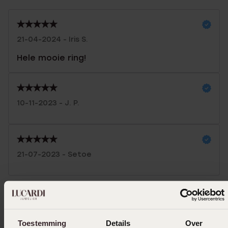
21-04-2024 - Iris S.
Hele mooie ring!
10-11-2023 - J. P.
21-07-2023 - Setoe
Ik ga akkoord met de
voorwaarden
voor speciale
bestellingen
Toestemming
Details
Over