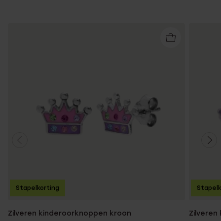
Stapelkorting
Stapelk
Zilveren kinderoorknoppen kroon
Zilveren