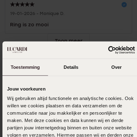
19-01-2026 - Monique D.
Ring is zo mooi
Toon meer
Toestemming
Details
Over
Selecteer maat & bestel
Ook leuk voor jou
Jouw voorkeuren
Wij gebruiken altijd functionele en analytische cookies. Ook
willen we cookies plaatsen en data verzamelen om de
communicatie naar jou makkelijker en persoonlijker te
maken. Met deze cookies en data kunnen wij en derde
partijen jouw internetgedrag binnen en buiten onze website
volgen en verzamelen. Hiermee passen wij en derden onze