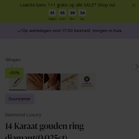
Laatste kans: 1+1 gratis op alle SALE* Shop nu!
01
05
39
34
Dagen
Uren
Min
Sec
Op werkdagen voor 17:00 besteld, morgen in huis
You
Ringen
are
-50%
here:
Duurzamer
Diamond Luxury
14 Karaat gouden ring
diamant(0,025ct)