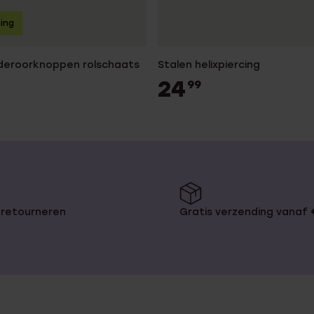
ting
inderoorknoppen rolschaats
Stalen helixpiercing
24
99
 retourneren
Gratis verzending vanaf