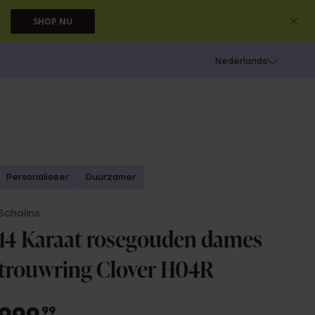
SHOP NU
 schieten
Nederlands
Personaliseer
Duurzamer
Schalins
14 Karaat rosegouden dames
trouwring Clover H04R
99