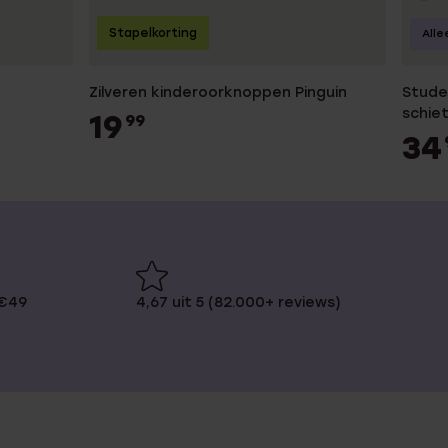
Stapelkorting
Alle
Zilveren kinderoorknoppen Pinguin
Studex 9 karaat witg
schie
19
99
34
 €49
4,67 uit 5 (82.000+ reviews)