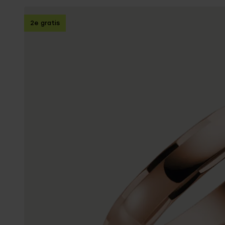
Enkelbandjes
2e gratis
Trouwringen
Accessoires
Piercings