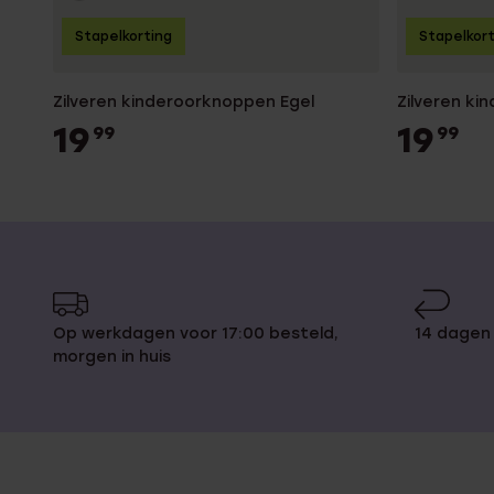
Stapelkorting
Stapelkor
Zilveren kinderoorknoppen Egel
Zilveren k
19
19
99
99
Op werkdagen voor 17:00 besteld,
14 dagen
morgen in huis