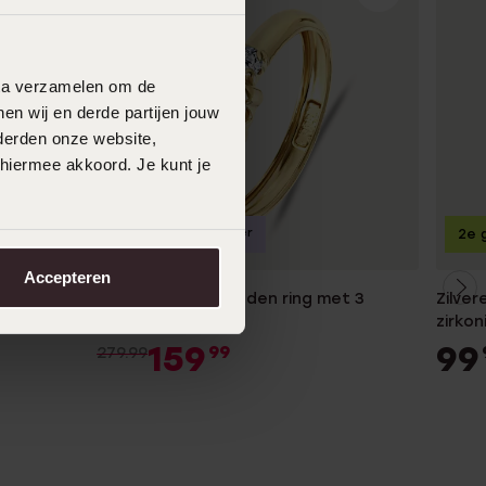
data verzamelen om de
en wij en derde partijen jouw
derden onze website,
 hiermee akkoord. Je kunt je
Bestseller
-43%
2e g
Accepteren
s heren
14 Karaat geelgouden ring met 3
Zilver
zirkonia stenen
zirkon
159
99
99
279.99