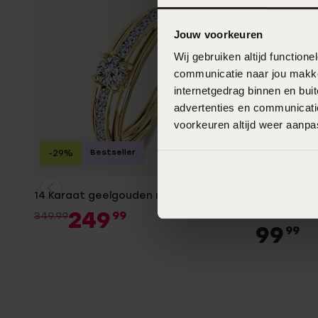
Jouw voorkeuren
Wij gebruiken altijd functio
communicatie naar jou makkel
internetgedrag binnen en bu
advertenties en communicatie
voorkeuren altijd weer aanp
Bestseller
-29%
2e gratis
14 Karaat geelgouden ring met zirkonia
Zilveren li
zirkonia
249
99
349.99
99
99