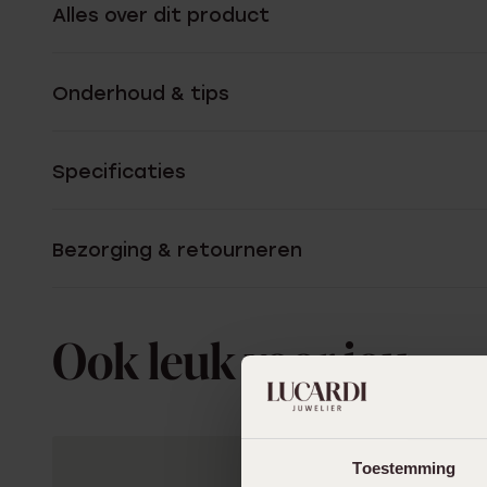
Alles over dit product
Onderhoud & tips
Specificaties
Bezorging & retourneren
Ook leuk voor jou
Toestemming