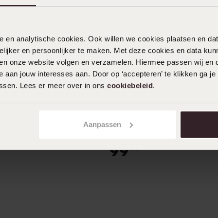
nele en analytische cookies. Ook willen we cookies plaatsen en 
ijker en persoonlijker te maken. Met deze cookies en data kunn
iten onze website volgen en verzamelen. Hiermee passen wij en 
 aan jouw interesses aan. Door op ‘accepteren’ te klikken ga je
assen. Lees er meer over in ons
cookiebeleid
.
2e gratis
Aanpassen
efdesring Zakynthos dames
Zilveren liefdesring Zakyntho
99
99