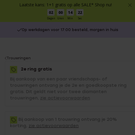
Laatste kans: 1+1 gratis op alle SALE* Shop nu!
02
00
14
22
Dagen
Uren
Min
Sec
Op werkdagen voor 17:00 besteld, morgen in huis
You
Trouwringen
are
2e ring gratis
here:
Bij aankoop van een paar vriendschaps- of
trouwringen ontvang je de 2e en goedkoopste ring
gratis. Dit geldt niet voor twee diamanten
trouwringen,
zie actievoorwaarden
Bij aankoop van 1 trouwring ontvang je 20%
korting,
zie actievoorwaarden