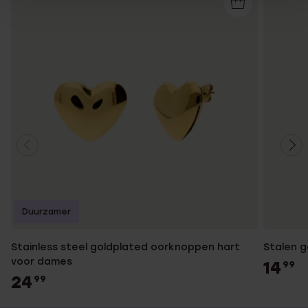
Duurzamer
Stainless steel goldplated oorknoppen hart
Stalen g
voor dames
14
99
24
99