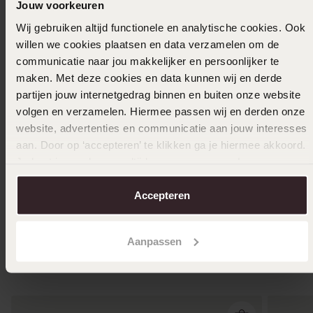
Jouw voorkeuren
Wij gebruiken altijd functionele en analytische cookies. Ook
willen we cookies plaatsen en data verzamelen om de
communicatie naar jou makkelijker en persoonlijker te
maken. Met deze cookies en data kunnen wij en derde
Persona
partijen jouw internetgedrag binnen en buiten onze website
volgen en verzamelen. Hiermee passen wij en derden onze
Gerecycl
website, advertenties en communicatie aan jouw interesses
Personaliseer
zwarte 
aan. Door op ‘accepteren’ te klikken ga je hiermee akkoord.
39
99
Je kunt je voorkeuren altijd weer aanpassen. Lees er meer
Gerecycled stainless steel herenring met
over in ons
cookiebeleid
.
zwarte kabel
Accepteren
29
99
Aanpassen
Anderen kochten ook