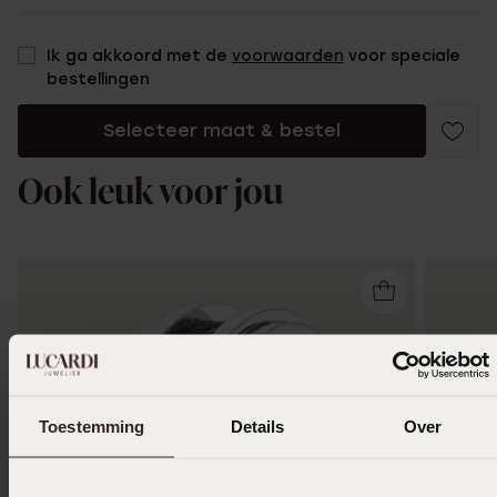
Ik ga akkoord met de
voorwaarden
voor speciale
bestellingen
Selecteer maat & bestel
Ook leuk voor jou
Toestemming
Details
Over