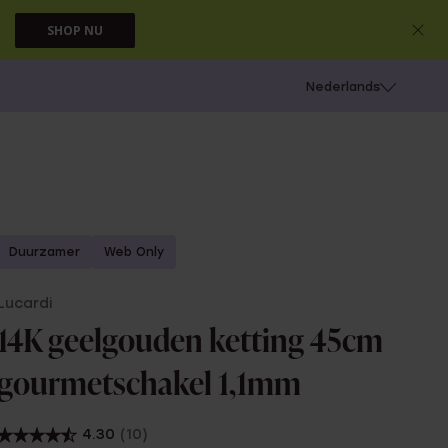
SHOP NU
 schieten
Nederlands
Duurzamer
Web Only
Lucardi
14K geelgouden ketting 45cm
gourmetschakel 1,1mm
4.30
(10)