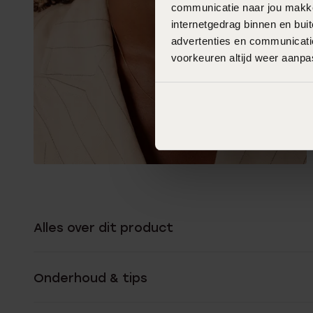
communicatie naar jou makkel
internetgedrag binnen en bu
advertenties en communicatie
voorkeuren altijd weer aanp
Alles over dit product
Onderhoud & tips