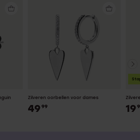
Sta
nguin
Zilveren oorbellen voor dames
Zilve
49
19
99
9