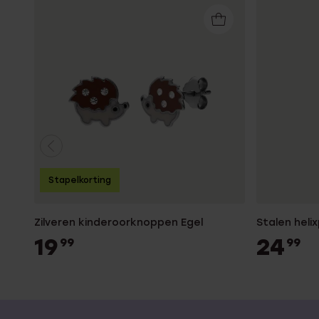
Stapelkorting
Zilveren kinderoorknoppen Egel
Stalen helix
19
24
99
99