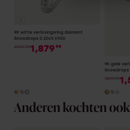
9K witte verlovingsring diamant
Snowdrops 0.20ct H100
1,879
99
2349.99
9K gele ver
Snowdrops 
1,
1899.99
Anderen kochten ook