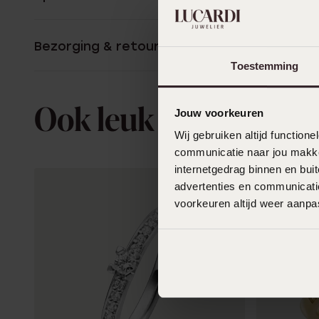
Bezorging & retourneren
Toestemming
Jouw voorkeuren
Ook leuk voor jou
Wij gebruiken altijd functio
communicatie naar jou makkel
internetgedrag binnen en bu
advertenties en communicatie
voorkeuren altijd weer aanp