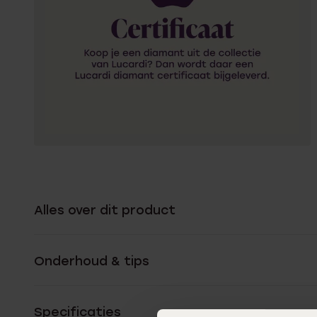
Alles over dit product
Onderhoud & tips
Specificaties