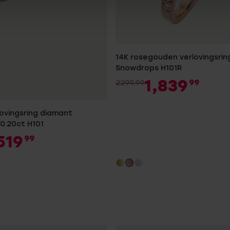
14K rosegouden verlovingsrin
Snowdrops H101R
1,839
99
2299.99
lovingsring diamant
0.20ct H101
519
99