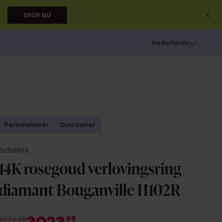
SHOP NU
 schieten
Nederlands
Personaliseer
Duurzamer
Schalins
14K rosegoud verlovingsring
diamant Bouganville H102R
99
3779.99