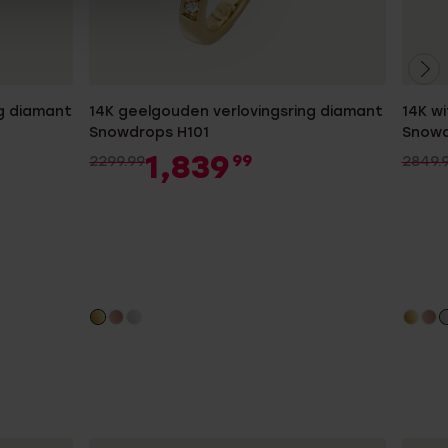
g diamant
14K geelgouden verlovingsring diamant
14K w
Snowdrops H101
Snowd
1,839
99
2299.99
2849.