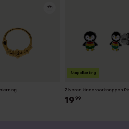
Stapelkorting
piercing
Zilveren kinderoorknoppen Pi
19
99