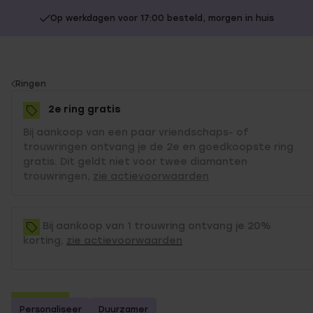
Op werkdagen voor 17:00 besteld, morgen in huis
You
Ringen
are
2e ring gratis
here:
Bij aankoop van een paar vriendschaps- of
trouwringen ontvang je de 2e en goedkoopste ring
gratis. Dit geldt niet voor twee diamanten
trouwringen,
zie actievoorwaarden
Bij aankoop van 1 trouwring ontvang je 20%
korting,
zie actievoorwaarden
2e gratis
Personaliseer
Duurzamer