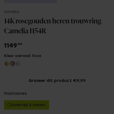
Schalins
14K rosegouden heren trouwring
Camelia H54R
1149
99
Kleur sieraad:
Rose
Graveer dit product €9,99
Maatadvies
Levertijd 4 weken