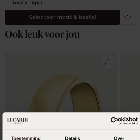
bestellingen
Selecteer maat & bestel
Ook leuk voor jou
Toestemming
Details
Over