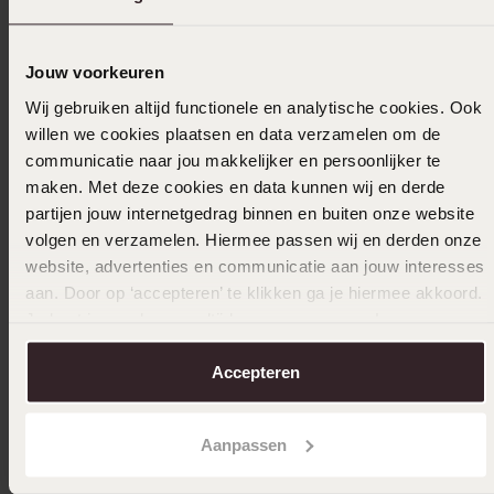
-31%
Jouw voorkeuren
Wij gebruiken altijd functionele en analytische cookies. Ook
14 karaa
willen we cookies plaatsen en data verzamelen om de
0,14ct v
communicatie naar jou makkelijker en persoonlijker te
3
579.99
maken. Met deze cookies en data kunnen wij en derde
partijen jouw internetgedrag binnen en buiten onze website
volgen en verzamelen. Hiermee passen wij en derden onze
website, advertenties en communicatie aan jouw interesses
aan. Door op ‘accepteren’ te klikken ga je hiermee akkoord.
Je kunt je voorkeuren altijd weer aanpassen. Lees er meer
Bestseller
2e gratis
over in ons
cookiebeleid
.
Accepteren
Stainless steel goldplated herenliefdesring
Malaga
Aanpassen
59
99