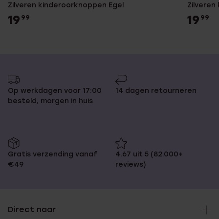
Zilveren kinderoorknoppen Egel
Zilveren
19
19
99
99
Op werkdagen voor 17:00
14 dagen retourneren
besteld, morgen in huis
Gratis verzending vanaf
4,67 uit 5 (82.000+
€49
reviews)
Direct naar