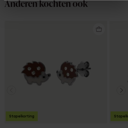
Anderen kochten ook
Stapelkorting
Stapelk