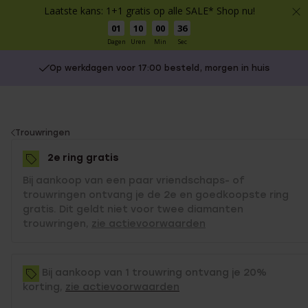
Laatste kans: 1+1 gratis op alle SALE* Shop nu!
01
10
00
35
Dagen
Uren
Min
Sec
Op werkdagen voor 17:00 besteld, morgen in huis
You
Trouwringen
are
2e ring gratis
here:
Bij aankoop van een paar vriendschaps- of
trouwringen ontvang je de 2e en goedkoopste ring
gratis. Dit geldt niet voor twee diamanten
trouwringen,
zie actievoorwaarden
Bij aankoop van 1 trouwring ontvang je 20%
korting,
zie actievoorwaarden