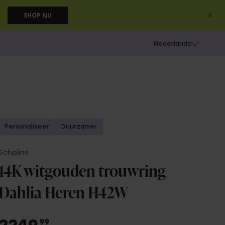
SHOP NU
 schieten
Nederlands
Personaliseer
Duurzamer
Schalins
14K witgouden trouwring
Dahlia Heren H42W
99