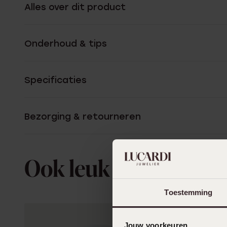
Alles over dit product
Onderhoud & tips
Specificaties
Bezorging & retourneren
Ook leuk voor jou
Toestemming
Jouw voorkeuren