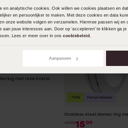
nele en analytische cookies. Ook willen we cookies plaatsen en 
ijker en persoonlijker te maken. Met deze cookies en data kunn
iten onze website volgen en verzamelen. Hiermee passen wij en 
 aan jouw interesses aan. Door op ‘accepteren’ te klikken ga je
assen. Lees er meer over in ons
cookiebeleid
.
Aanpassen
derring met roze kristal
-70%
Personaliseer
Stainless steel dames ring me
15
00
49.99