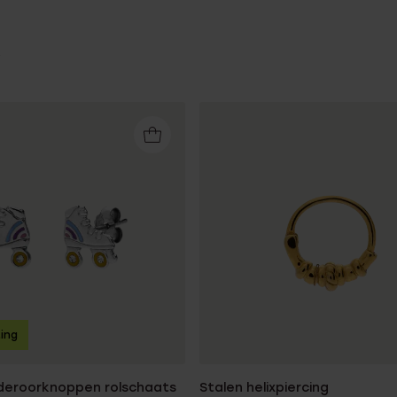
ting
inderoorknoppen rolschaats
Stalen helixpiercing