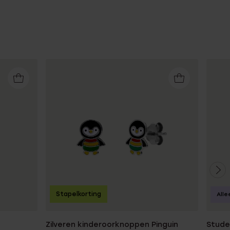
Stapelkorting
Alle
Zilveren kinderoorknoppen Pinguin
Studex 9 karaat witg