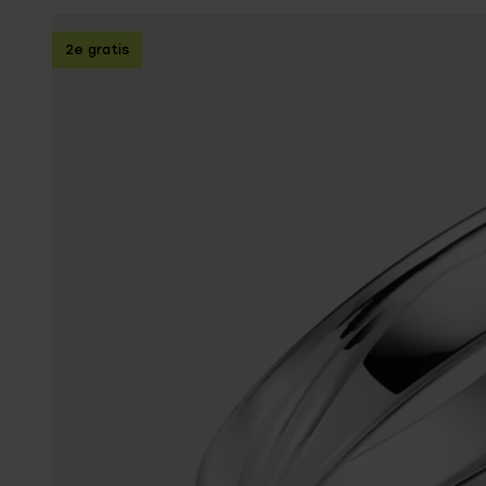
Enkelbandjes
2e gratis
Trouwringen
Accessoires
Piercings