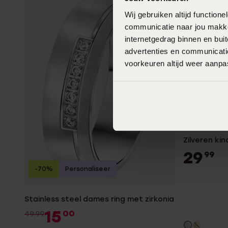
Wij gebruiken altijd functio
communicatie naar jou makkel
internetgedrag binnen en bu
advertenties en communicatie
voorkeuren altijd weer aanp
Zilveren kin
29
99
-70%
Personaliseer
Stainless steel dames ring met zirkonia
15
00
49.99