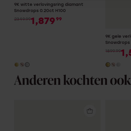
9K witte verlovingsring diamant
Snowdrops 0.20ct H100
1,879
99
2349.99
9K gele ver
Snowdrops 
1,
1899.99
Anderen kochten ook