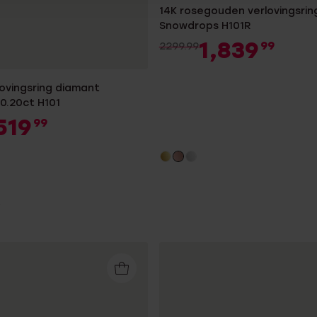
14K rosegouden verlovingsrin
Snowdrops H101R
1,839
99
2299.99
lovingsring diamant
0.20ct H101
519
99