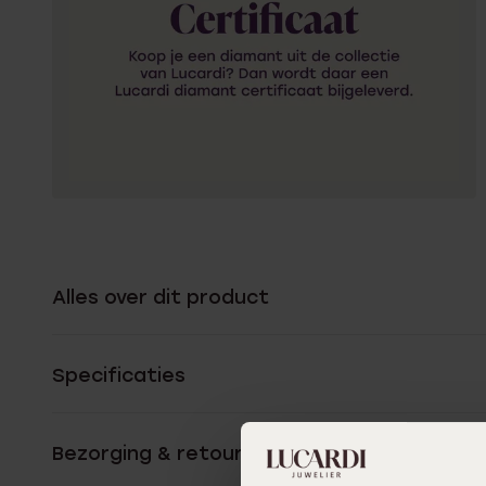
Alles over dit product
Specificaties
Bezorging & retourneren