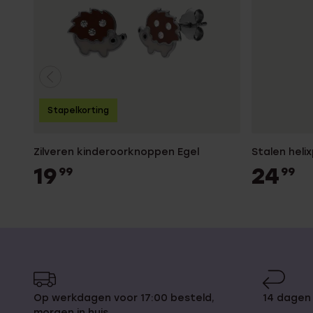
Stapelkorting
Zilveren kinderoorknoppen Egel
Stalen helix
19
24
99
99
Op werkdagen voor 17:00 besteld,
14 dagen
morgen in huis