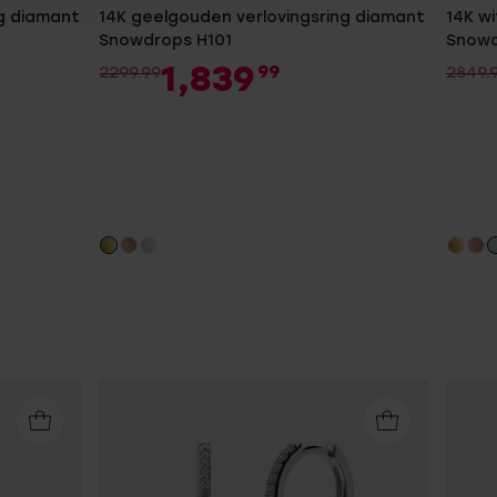
g diamant
14K geelgouden verlovingsring diamant
14K w
Snowdrops H101
Snowd
1,839
99
2299.99
2849.