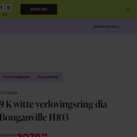
0
9
SHOP NU
Sec
 schieten
Nederlands
Personaliseer
Duurzamer
Schalins
9 K witte verlovingsring dia
Bouganville H103
99
3849.99