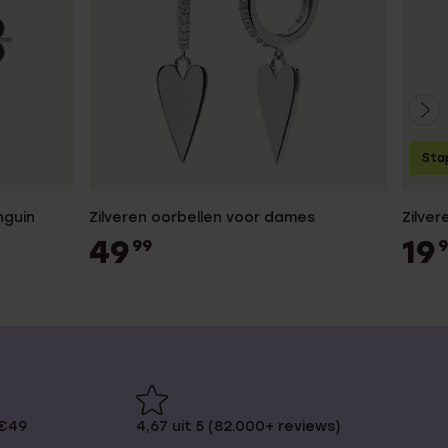
Sta
nguin
Zilveren oorbellen voor dames
Zilve
49
19
99
9
 €49
4,67 uit 5 (82.000+ reviews)