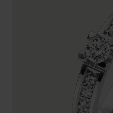
Enkelbandjes
Trouwringen
Accessoires
Piercings