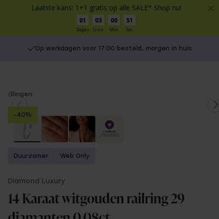
Laatste kans: 1+1 gratis op alle SALE* Shop nu!
01
03
00
51
Dagen
Uren
Min
Sec
Op werkdagen voor 17:00 besteld, morgen in huis
You
Ringen
are
-40%
here:
Duurzamer
Web Only
Diamond Luxury
14 Karaat witgouden railring 29
diamanten 0,08ct