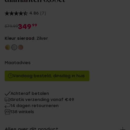
4.86
(7)
349
99
579.99
Kleur sieraad:
Zilver
Maatadvies
Vandaag besteld, dinsdag in huis
Achteraf betalen
Gratis verzending vanaf €49
14 dagen retourneren
138 winkels
Alles over dit product