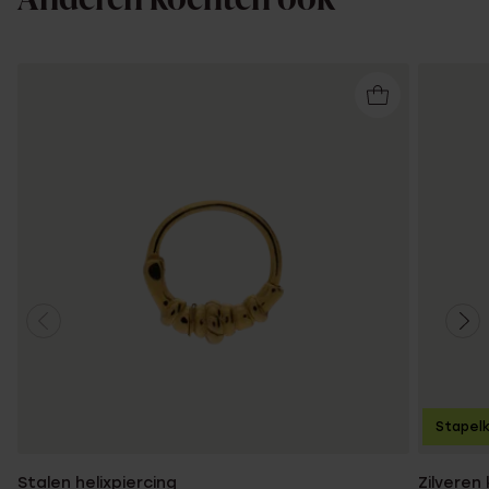
Stapelk
Stalen helixpiercing
Zilveren