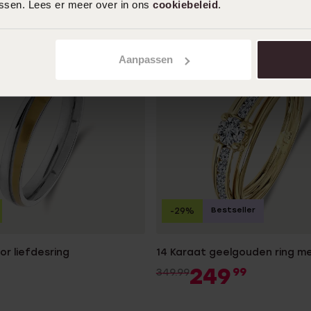
assen. Lees er meer over in ons
cookiebeleid
.
Aanpassen
Bestseller
-29%
or liefdesring
14 Karaat geelgouden ring me
249
99
349.99