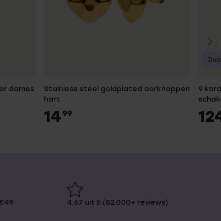
Duu
oor dames
Stainless steel goldplated oorknoppen
9 kar
hart
schak
14
12
99
 €49
4,67 uit 5 (82.000+ reviews)