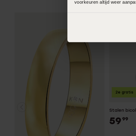
voorkeuren altijd weer aanp
2e gratis
Stalen bicol
59
99