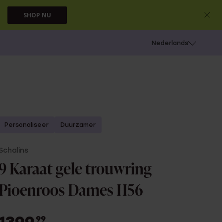
SHOP NU
 schieten
Nederlands
Personaliseer
Duurzamer
Schalins
9 Karaat gele trouwring
Pioenroos Dames H56
99