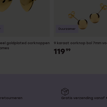
r
Duurzamer
steel goldplated oorknoppen
9 karaat oorknop bol 7mm v
dames
119
99
 retourneren
Gratis verzending vanaf