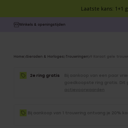
Laatste kans: 1+1 g
Alle producten
Sieraden en Horloges
SA
Winkels & openingstijden
CATEGORIEËN
CATEGORIEËN
CATEGORIEËN
VOOR WIE
VOOR WIE
COLLECTIE
Alle oorbe
Dames
Colorful 
Oorbellen
Cadeaus
Collecties
Dames
Heren
Kralenar
You
Home
Sieraden & Horloges
Trouwringen
9 Karaat gele trouw
Ringen
Cadeausets
Inspiratie
Heren
Kinderen
Vintage
are
Kinderen
Style You
here:
Kettingen
Gepersonaliseerde
Blog
BUDGET
2e ring gratis
Bij aankoop van een paar vri
Birthston
cadeaus
Cadeaus 
goedkoopste ring gratis. Dit
Camille
Armbanden
actievoorwaarden
POPULAIR
Cadeaus 
Guess
Kindergeschenken
Minimalist
Cadeaus 
Horloges
Lucardi 
Cadeauverpakking
Bali
Cadeaus 
Bij aankoop van 1 trouwring ontvang je 20% ko
Gepersonaliseerde
Guess
sieraden
Giftcards
Myla