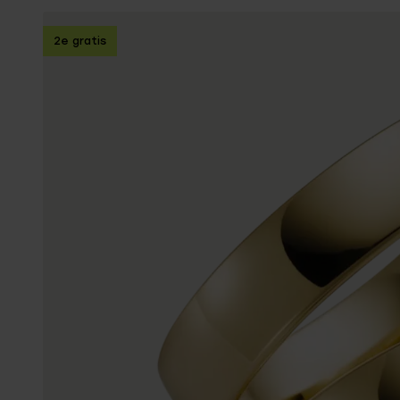
Enkelbandjes
2e gratis
Trouwringen
Accessoires
Piercings