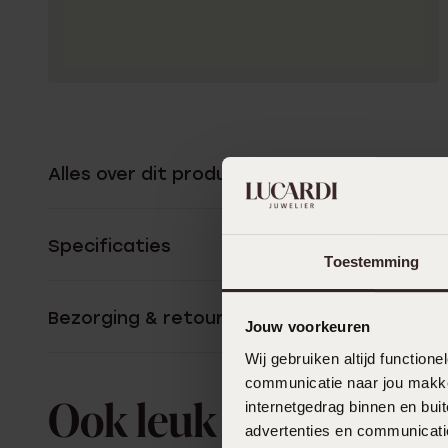
Alles over dit product
Specificaties
Toestemming
Bezorging & retourneren
Jouw voorkeuren
Wij gebruiken altijd functio
communicatie naar jou makkel
internetgedrag binnen en bu
Ook leuk voor jou
advertenties en communicatie