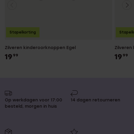
Stapelkorting
Stapelk
Zilveren kinderoorknoppen Egel
Zilveren
19
19
99
99
Op werkdagen voor 17:00
14 dagen retourneren
besteld, morgen in huis