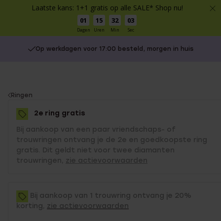
Laatste kans: 1+1 gratis op alle SALE* Shop nu!
01
15
32
03
Dagen
Uren
Min
Sec
Op werkdagen voor 17:00 besteld, morgen in huis
You
Ringen
are
2e ring gratis
here:
Bij aankoop van een paar vriendschaps- of
trouwringen ontvang je de 2e en goedkoopste ring
gratis. Dit geldt niet voor twee diamanten
trouwringen,
zie actievoorwaarden
Bij aankoop van 1 trouwring ontvang je 20%
korting,
zie actievoorwaarden