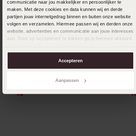
communicatie naar jou makkelijker en persoonlijker te
maken. Met deze cookies en data kunnen wij en derde
partijen jouw internetgedrag binnen en buiten onze website
volgen en verzamelen. Hiermee passen wij en derden onze
website, advertenties en communicatie aan jouw interesses
aan. Door op ‘accepteren’ te klikken ga je hiermee akkoord.
Je kunt je voorkeuren altijd weer aanpassen. Lees er meer
over in ons
cookiebeleid
.
Accepteren
-70%
Personaliseer
-43%
Gerecycled stainless steel dames en heren
14 Karaa
Aanpassen
ring
stenen
18
1
00
59.99
279.99