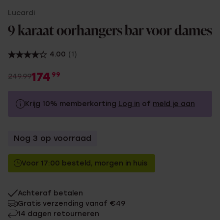
Lucardi
9 karaat oorhangers bar voor dames
4.00
(1)
174
99
249.99
Krijg 10% memberkorting
Log in
of
meld je aan
249.99
Zonder memberkorting
Nog 3 op voorraad
224.99
Met memberkorting
Voor 17:00 besteld, morgen in huis
Achteraf betalen
Gratis verzending vanaf €49
14 dagen retourneren