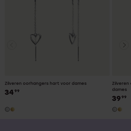
Zilveren oorhangers hart voor dames
Zilveren
dames
34
99
39
99