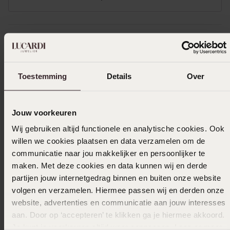
In winkelmand
Toestemming
Details
Over
Ook leuk voor jou
Jouw voorkeuren
Wij gebruiken altijd functionele en analytische cookies. Ook
willen we cookies plaatsen en data verzamelen om de
communicatie naar jou makkelijker en persoonlijker te
maken. Met deze cookies en data kunnen wij en derde
partijen jouw internetgedrag binnen en buiten onze website
volgen en verzamelen. Hiermee passen wij en derden onze
website, advertenties en communicatie aan jouw interesses
aan. Door op ‘accepteren’ te klikken ga je hiermee akkoord.
Je kunt je voorkeuren altijd weer aanpassen. Lees er meer