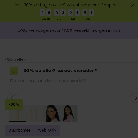
NU: 30% korting op alle 9 karaat sieraden* Shop nu!
0
0
0
4
2
1
5
1
Dagen
Uren
Min
Sec
Op werkdagen voor 17:00 besteld, morgen in huis
You
Oorbellen
are
-30% op alle 9 karaat sieraden*
here:
De korting is in de prijs verwerkt
*
-30%
Duurzamer
Web Only