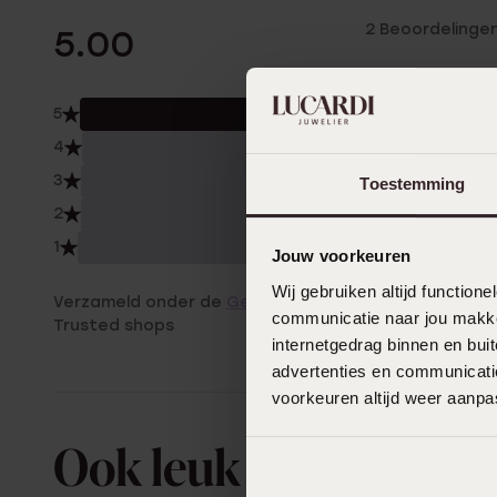
2 Beoordelinge
5.00
5
100.
4
0.0
3
0.0
Toestemming
2
0.0
1
0.0
Jouw voorkeuren
Wij gebruiken altijd functio
Verzameld onder de
Gebruiksvoorwaarden
van
communicatie naar jou makkel
Trusted shops
internetgedrag binnen en bu
advertenties en communicatie
voorkeuren altijd weer aanp
Ook leuk voor jou