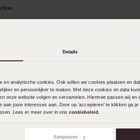
n
Filter
0%
12-06-2026 - Corrie F.
%
Oorbellen zijn dacht ik voor in je oren of
%
Details
heb ik het mis ? Domme vraag stelling!
%
%
nele en analytische cookies. Ook willen we cookies plaatsen en 
29-01-2025 - H T Vema
ijker en persoonlijker te maken. Met deze cookies en data kunn
Zien er geweldig uit en goed afgewerkt.
iten onze website volgen en verzamelen. Hiermee passen wij en 
 aan jouw interesses aan. Door op ‘accepteren’ te klikken ga je
assen. Lees er meer over in ons
cookiebeleid
.
Aanpassen