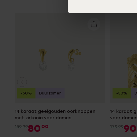
-50%
Duurzamer
-50%
14 karaat geelgouden oorknoppen
14 karaat 
met zirkonia voor dames
voor dame
80
90
00
159.99
179.99