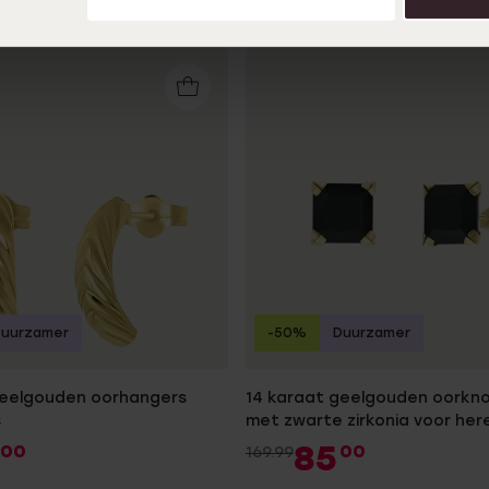
Duurzamer
-50%
Duurzamer
geelgouden oorhangers
14 karaat geelgouden oorkn
s
met zwarte zirkonia voor her
85
00
00
169.99