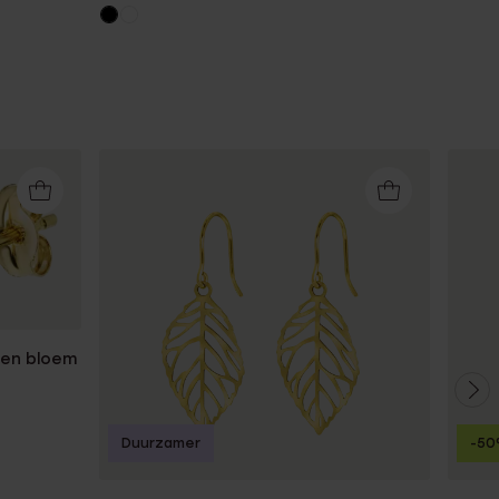
len bloem
Duurzamer
-5