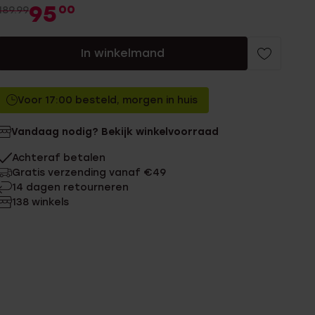
95
00
189.99
In winkelmand
Voor 17:00 besteld, morgen in huis
Vandaag nodig? Bekijk winkelvoorraad
Achteraf betalen
Gratis verzending vanaf €49
14 dagen retourneren
138 winkels