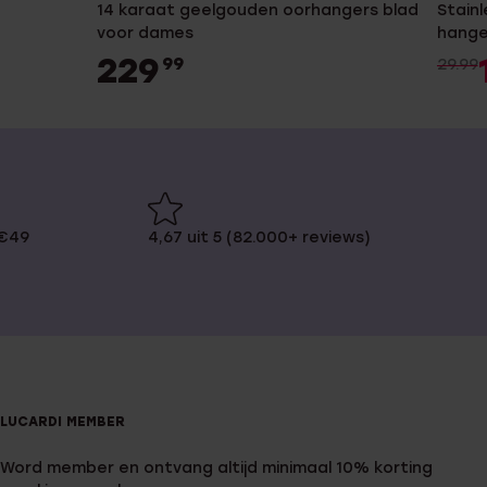
14 karaat geelgouden oorhangers blad
Stainl
voor dames
hange
229
99
29.99
 €49
4,67 uit 5 (82.000+ reviews)
LUCARDI MEMBER
Word member en ontvang altijd minimaal 10% korting