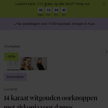
Laatste kans: 1+1 gratis op alle SALE* Shop nu!
02
13
34
41
Dagen
Uren
Min
Sec
Op werkdagen voor 17:00 besteld, morgen in huis
You
Oorbellen
are
-50%
here:
Duurzamer
Lucardi
14 karaat witgouden oorknoppen
met zirkonia voor dames