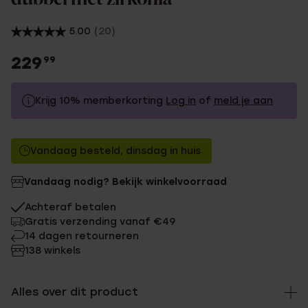
5.00
(20)
229
99
Krijg 10% memberkorting
Log in
of
meld je aan
229.99
Zonder memberkorting
Vandaag besteld, dinsdag in huis
206.99
Met memberkorting
Vandaag nodig? Bekijk winkelvoorraad
Achteraf betalen
Gratis verzending vanaf €49
14 dagen retourneren
138 winkels
Alles over dit product