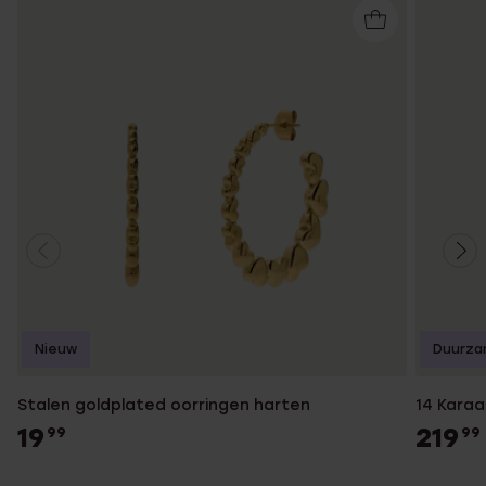
Nieuw
Duurza
Stalen goldplated oorringen harten
14 Karaa
19
219
99
99