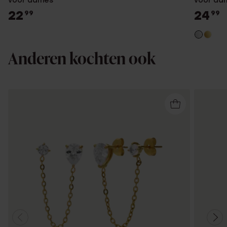
voor dames
voor da
22
24
99
99
Anderen kochten ook