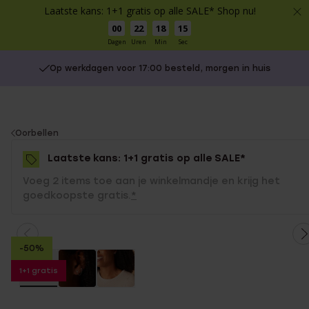
Laatste kans: 1+1 gratis op alle SALE* Shop nu!
00
22
18
15
Dagen
Uren
Min
Sec
Op werkdagen voor 17:00 besteld, morgen in huis
You
Oorbellen
are
Laatste kans: 1+1 gratis op alle SALE*
here:
Voeg 2 items toe aan je winkelmandje en krijg het
goedkoopste gratis.
*
-50%
1+1 gratis