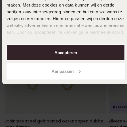
maken. Met deze cookies en data kunnen wij en derde
partijen jouw internetgedrag binnen en buiten onze website
volgen en verzamelen. Hiermee passen wij en derden onze
website, advertenties en communicatie aan jouw interesses
aan. Door op ‘accepteren’ te klikken ga je hiermee akkoord.
Je kunt je voorkeuren altijd weer aanpassen. Lees er meer
over in ons
cookiebeleid
.
Accepteren
Aanpassen
Bestsel
Stainless steel goldplated oorknoppen dubbel
Zilveren