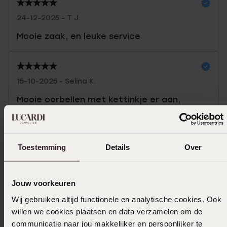
24-12-2025 - T J.
Mooie zaak, en leuke service
15-10-2025 - Selina K.
Mooie oorbellen met kettinkje er aan,
perfect
Toon meer
Toestemming
Details
Over
Jouw voorkeuren
Uitverkocht
Wij gebruiken altijd functionele en analytische cookies. Ook
willen we cookies plaatsen en data verzamelen om de
Ook leuk voor jou
communicatie naar jou makkelijker en persoonlijker te