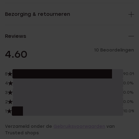
Bezorging & retourneren
Reviews
10 Beoordelingen
4.60
5
90.0%
4
0.0%
3
0.0%
2
0.0%
1
10.0%
Verzameld onder de
Gebruiksvoorwaarden
van
Trusted shops