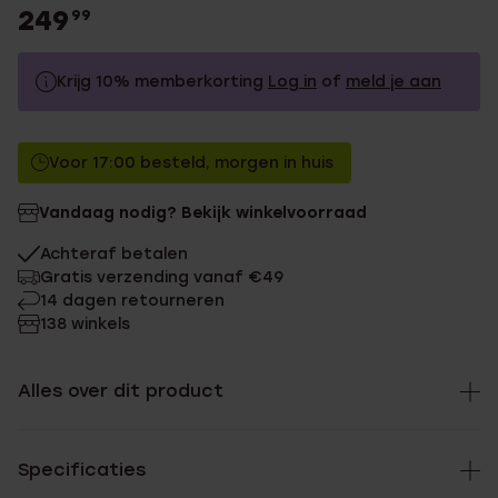
249
99
Krijg 10% memberkorting
Log in
of
meld je aan
249.99
Zonder memberkorting
Voor 17:00 besteld, morgen in huis
224.99
Met memberkorting
Vandaag nodig? Bekijk winkelvoorraad
Achteraf betalen
Gratis verzending vanaf €49
14 dagen retourneren
138 winkels
Alles over dit product
Specificaties