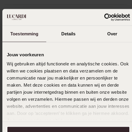
In winkelmand
Toestemming
Details
Over
Ook leuk voor jou
Jouw voorkeuren
Wij gebruiken altijd functionele en analytische cookies. Ook
willen we cookies plaatsen en data verzamelen om de
communicatie naar jou makkelijker en persoonlijker te
maken. Met deze cookies en data kunnen wij en derde
partijen jouw internetgedrag binnen en buiten onze website
volgen en verzamelen. Hiermee passen wij en derden onze
website, advertenties en communicatie aan jouw interesses
aan. Door op ‘accepteren’ te klikken ga je hiermee akkoord.
Je kunt je voorkeuren altijd weer aanpassen. Lees er meer
over in ons
cookiebeleid
.