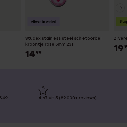
Sta
Alleen in winkel
Studex stainless steel schietoorbel
Zilve
kroontje roze 5mm 231
19
9
14
99
 €49
4,67 uit 5 (82.000+ reviews)