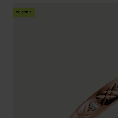
Enkelbandjes
2e gratis
Trouwringen
Accessoires
Piercings