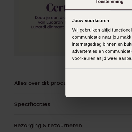
Toestemming
Jouw voorkeuren
Wij gebruiken altijd functio
communicatie naar jou makkel
internetgedrag binnen en bu
advertenties en communicatie
voorkeuren altijd weer aanp
Alles over dit product
Specificaties
Bezorging & retourneren