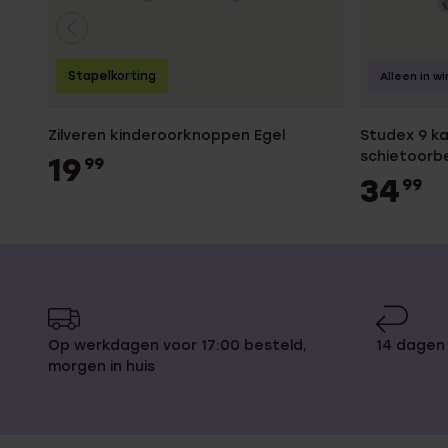
Stapelkorting
Alleen in wi
Zilveren kinderoorknoppen Egel
Studex 9 karaat witgouden
schietoorbe
19
99
34
99
Op werkdagen voor 17:00 besteld,
14 dagen
morgen in huis