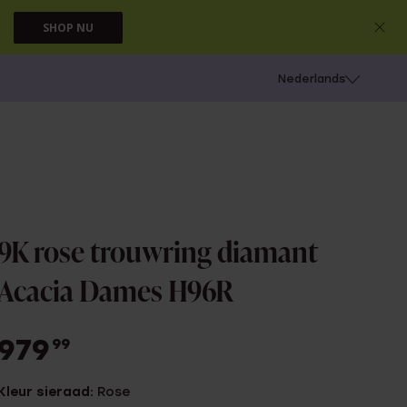
SHOP NU
 schieten
Nederlands
9K rose trouwring diamant
Acacia Dames H96R
979
99
Kleur sieraad:
Rose