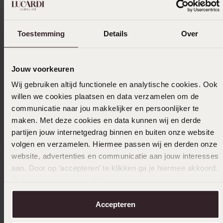
Trusted shops
Filter
Toestemming
Details
Over
01-04-2025 - Younes
Jouw voorkeuren
Mooie horloge gekocht met korting en
Wij gebruiken altijd functionele en analytische cookies. Ook
goede service
willen we cookies plaatsen en data verzamelen om de
communicatie naar jou makkelijker en persoonlijker te
maken. Met deze cookies en data kunnen wij en derde
partijen jouw internetgedrag binnen en buiten onze website
15-02-2025 - Altagracia B.
volgen en verzamelen. Hiermee passen wij en derden onze
Ik gebruik het voor dagelijks gebruik. Ik
website, advertenties en communicatie aan jouw interesses
wissel elke dag af van casio. Waarom ik
aan. Door op ‘accepteren’ te klikken ga je hiermee akkoord.
afwissel omdat ik elke dag een andere
Je kunt je voorkeuren altijd weer aanpassen. Lees er meer
outfit aan heb op werk.
over in ons
cookiebeleid
.
Accepteren