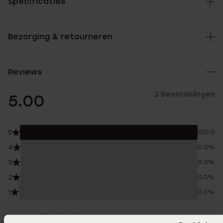
Specificaties
Bezorging & retourneren
Reviews
2 Beoordelingen
5.00
5
100.0%
4
0.0%
3
0.0%
2
0.0%
1
0.0%
Verzameld onder de
Gebruiksvoorwaarden
van