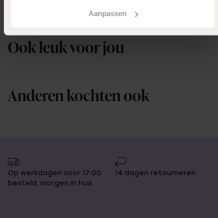
Aanpassen
Uitverkocht
Ook leuk voor jou
Anderen kochten ook
Op werkdagen voor 17:00
14 dagen retourneren
besteld, morgen in huis