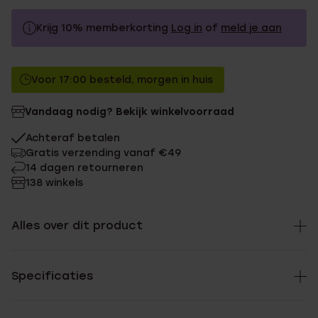
Krijg 10% memberkorting
Log in
of
meld je aan
59.9
Zonder memberkorting
Voor 17:00 besteld, morgen in huis
53.91
Met memberkorting
Vandaag nodig? Bekijk winkelvoorraad
Achteraf betalen
Gratis verzending vanaf €49
14 dagen retourneren
138 winkels
Alles over dit product
Specificaties