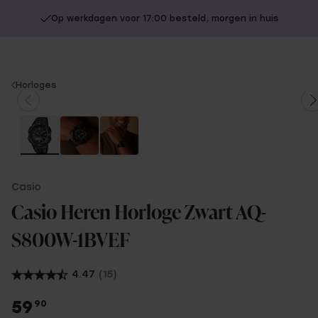
Op werkdagen voor 17:00 besteld, morgen in huis
You
Horloges
are
here:
Casio
Casio Heren Horloge Zwart AQ-
S800W-1BVEF
4.47
(15)
59
90