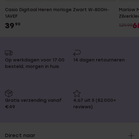
Casio Digitaal Heren Horloge Zwart W-800H-
Marlow M
1AVEF
Zilverkle
39
6
90
129.99
Op werkdagen voor 17:00
14 dagen retourneren
besteld, morgen in huis
Gratis verzending vanaf
4,67 uit 5 (82.000+
€49
reviews)
Direct naar